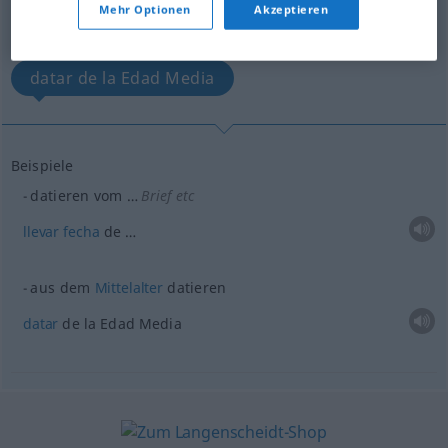
Mehr Optionen
Akzeptieren
llevar fecha de …
datar de la Edad Media
Beispiele
datieren vom …
Brief
etc
llevar
fecha
de …
aus dem
Mittelalter
datieren
datar
de la Edad Media