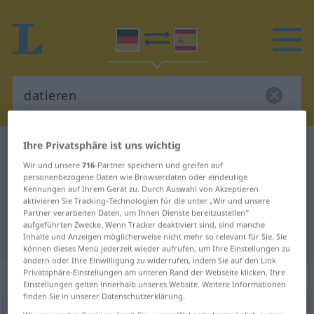
Ihre Privatsphäre ist uns wichtig
Deutsch-Spanisch Wörterbuch
datieren
Wir und unsere
716
-Partner speichern und greifen auf
Deutsch-Spanisch Übersetzung für
personenbezogene Daten wie Browserdaten oder eindeutige
Kennungen auf Ihrem Gerät zu. Durch Auswahl von Akzeptieren
"datieren"
aktivieren Sie Tracking-Technologien für die unter „Wir und unsere
Partner verarbeiten Daten, um Ihnen Dienste bereitzustellen“
aufgeführten Zwecke. Wenn Tracker deaktiviert sind, sind manche
"datieren" Spanisch Übersetzung
Inhalte und Anzeigen möglicherweise nicht mehr so relevant für Sie. Sie
können dieses Menü jederzeit wieder aufrufen, um Ihre Einstellungen zu
ändern oder Ihre Einwilligung zu widerrufen, indem Sie auf den Link
„datieren“
: transitives Verb
Privatsphäre-Einstellungen am unteren Rand der Webseite klicken. Ihre
Einstellungen gelten innerhalb unseres Website. Weitere Informationen
finden Sie in unserer Datenschutzerklärung.
datieren
[daˈtiːrən]
v/t
<
ohne
ge
>