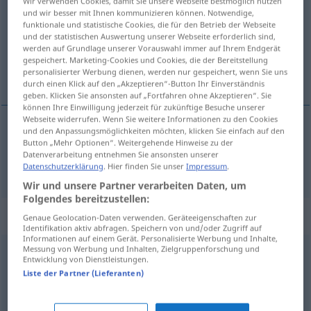
Wir verwenden Cookies, damit Sie unsere Webseite bestmöglich nutzen
und wir besser mit Ihnen kommunizieren können. Notwendige,
Übersicht aller Übersetzungen
funktionale und statistische Cookies, die für den Betrieb der Webseite
und der statistischen Auswertung unserer Webseite erforderlich sind,
(Für mehr Details die Übersetzung anklicken/antippen)
werden auf Grundlage unserer Vorauswahl immer auf Ihrem Endgerät
gespeichert. Marketing-Cookies und Cookies, die der Bereitstellung
fechar, datar
personalisierter Werbung dienen, werden nur gespeichert, wenn Sie uns
durch einen Klick auf den „Akzeptieren“-Button Ihr Einverständnis
geben. Klicken Sie ansonsten auf „Fortfahren ohne Akzeptieren“. Sie
können Ihre Einwilligung jederzeit für zukünftige Besuche unserer
Webseite widerrufen. Wenn Sie weitere Informationen zu den Cookies
und den Anpassungsmöglichkeiten möchten, klicken Sie einfach auf den
fechar
,
datar
datieren
Brief, Dokument
Button „Mehr Optionen“. Weitergehende Hinweise zu der
Datenverarbeitung entnehmen Sie ansonsten unserer
Datenschutzerklärung
. Hier finden Sie unser
Impressum
.
Wir und unsere Partner verarbeiten Daten, um
Folgendes bereitzustellen:
„datieren“
: intransitives Verb
Genaue Geolocation-Daten verwenden. Geräteeigenschaften zur
Identifikation aktiv abfragen. Speichern von und/oder Zugriff auf
Informationen auf einem Gerät. Personalisierte Werbung und Inhalte,
Messung von Werbung und Inhalten, Zielgruppenforschung und
datieren
[daˈtiːrən]
v/i
<
ohne
ge
>
Entwicklung von Dienstleistungen.
Liste der Partner (Lieferanten)
Übersicht aller Übersetzungen
(Für mehr Details die Übersetzung anklicken/antippen)