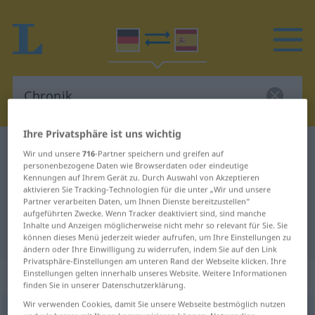
Ihre Privatsphäre ist uns wichtig
Deutsch-Spanisch Wörterbuch
Chronik
Wir und unsere
716
-Partner speichern und greifen auf
personenbezogene Daten wie Browserdaten oder eindeutige
Deutsch-Spanisch Übersetzung für
Kennungen auf Ihrem Gerät zu. Durch Auswahl von Akzeptieren
aktivieren Sie Tracking-Technologien für die unter „Wir und unsere
"Chronik"
Partner verarbeiten Daten, um Ihnen Dienste bereitzustellen“
aufgeführten Zwecke. Wenn Tracker deaktiviert sind, sind manche
Inhalte und Anzeigen möglicherweise nicht mehr so relevant für Sie. Sie
"Chronik" Spanisch Übersetzung
können dieses Menü jederzeit wieder aufrufen, um Ihre Einstellungen zu
ändern oder Ihre Einwilligung zu widerrufen, indem Sie auf den Link
Privatsphäre-Einstellungen am unteren Rand der Webseite klicken. Ihre
„Chronik“
: Femininum
Einstellungen gelten innerhalb unseres Website. Weitere Informationen
finden Sie in unserer Datenschutzerklärung.
Wir verwenden Cookies, damit Sie unsere Webseite bestmöglich nutzen
Chronik
[ˈkroːnɪk]
f
<
Chronik
;
Chroniken
>