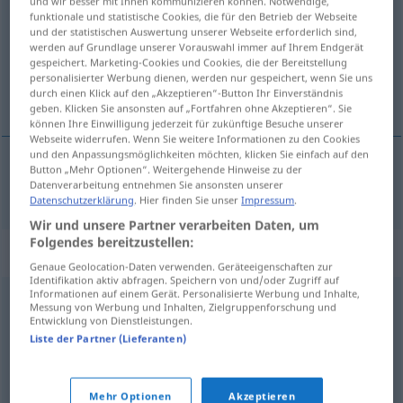
und wir besser mit Ihnen kommunizieren können. Notwendige,
funktionale und statistische Cookies, die für den Betrieb der Webseite
Übersicht aller Übersetzungen
und der statistischen Auswertung unserer Webseite erforderlich sind,
werden auf Grundlage unserer Vorauswahl immer auf Ihrem Endgerät
(Für mehr Details die Übersetzung anklicken/antippen)
gespeichert. Marketing-Cookies und Cookies, die der Bereitstellung
personalisierter Werbung dienen, werden nur gespeichert, wenn Sie uns
crónica
durch einen Klick auf den „Akzeptieren“-Button Ihr Einverständnis
geben. Klicken Sie ansonsten auf „Fortfahren ohne Akzeptieren“. Sie
können Ihre Einwilligung jederzeit für zukünftige Besuche unserer
Webseite widerrufen. Wenn Sie weitere Informationen zu den Cookies
und den Anpassungsmöglichkeiten möchten, klicken Sie einfach auf den
Button „Mehr Optionen“. Weitergehende Hinweise zu der
crónica
f
Chronik
Datenverarbeitung entnehmen Sie ansonsten unserer
Datenschutzerklärung
. Hier finden Sie unser
Impressum
.
Wir und unsere Partner verarbeiten Daten, um
Folgendes bereitzustellen:
Synonyme für "Chronik"
Genaue Geolocation-Daten verwenden. Geräteeigenschaften zur
Identifikation aktiv abfragen. Speichern von und/oder Zugriff auf
Informationen auf einem Gerät. Personalisierte Werbung und Inhalte,
Messung von Werbung und Inhalten, Zielgruppenforschung und
Verlauf (PC, IT)
Entwicklung von Dienstleistungen.
Liste der Partner (Lieferanten)
Annalen (geh.)
,
Aufzeichnung
,
Jahrbuch
,
Geschichtswerk
,
Geschichte
Mehr Optionen
Akzeptieren