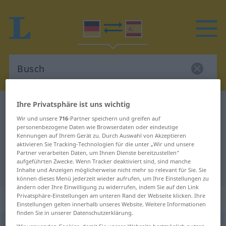
Ihre Privatsphäre ist uns wichtig
Deutsch-Spanisch Wörterbuch
Busch
Wir und unsere
716
-Partner speichern und greifen auf
Deutsch-Spanisch Übersetzung für
personenbezogene Daten wie Browserdaten oder eindeutige
Kennungen auf Ihrem Gerät zu. Durch Auswahl von Akzeptieren
"Busch"
aktivieren Sie Tracking-Technologien für die unter „Wir und unsere
Partner verarbeiten Daten, um Ihnen Dienste bereitzustellen“
aufgeführten Zwecke. Wenn Tracker deaktiviert sind, sind manche
"Busch" Spanisch Übersetzung
Inhalte und Anzeigen möglicherweise nicht mehr so relevant für Sie. Sie
können dieses Menü jederzeit wieder aufrufen, um Ihre Einstellungen zu
ändern oder Ihre Einwilligung zu widerrufen, indem Sie auf den Link
„Busch“
: Maskulinum
Privatsphäre-Einstellungen am unteren Rand der Webseite klicken. Ihre
Einstellungen gelten innerhalb unseres Website. Weitere Informationen
finden Sie in unserer Datenschutzerklärung.
Busch
[bʊʃ]
m
<
Busches
;
Büsche
>