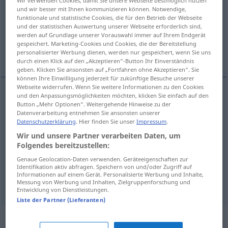
Wir verwenden Cookies, damit Sie unsere Webseite bestmöglich nutzen
und wir besser mit Ihnen kommunizieren können. Notwendige,
Übersicht aller Übersetzungen
funktionale und statistische Cookies, die für den Betrieb der Webseite
und der statistischen Auswertung unserer Webseite erforderlich sind,
(Für mehr Details die Übersetzung anklicken/antippen)
werden auf Grundlage unserer Vorauswahl immer auf Ihrem Endgerät
gespeichert. Marketing-Cookies und Cookies, die der Bereitstellung
arbusto, mata
selva
personalisierter Werbung dienen, werden nur gespeichert, wenn Sie uns
durch einen Klick auf den „Akzeptieren“-Button Ihr Einverständnis
geben. Klicken Sie ansonsten auf „Fortfahren ohne Akzeptieren“. Sie
können Ihre Einwilligung jederzeit für zukünftige Besuche unserer
Webseite widerrufen. Wenn Sie weitere Informationen zu den Cookies
und den Anpassungsmöglichkeiten möchten, klicken Sie einfach auf den
arbusto
Button „Mehr Optionen“. Weitergehende Hinweise zu der
m
Busch
Datenverarbeitung entnehmen Sie ansonsten unserer
Datenschutzerklärung
. Hier finden Sie unser
Impressum
.
mata
f
Busch
Wir und unsere Partner verarbeiten Daten, um
Folgendes bereitzustellen:
Genaue Geolocation-Daten verwenden. Geräteeigenschaften zur
Identifikation aktiv abfragen. Speichern von und/oder Zugriff auf
Informationen auf einem Gerät. Personalisierte Werbung und Inhalte,
selva
f
Busch
Messung von Werbung und Inhalten, Zielgruppenforschung und
GEOG
Entwicklung von Dienstleistungen.
Liste der Partner (Lieferanten)
Beispielsätze für "Busch"