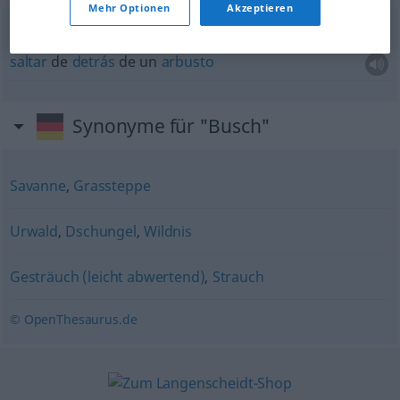
Mehr Optionen
Akzeptieren
hinter einem Busch
vorspringen
saltar
de
detrás
de un
arbusto
Synonyme für "Busch"
Savanne
,
Grassteppe
Urwald
,
Dschungel
,
Wildnis
Gesträuch (leicht abwertend)
,
Strauch
© OpenThesaurus.de