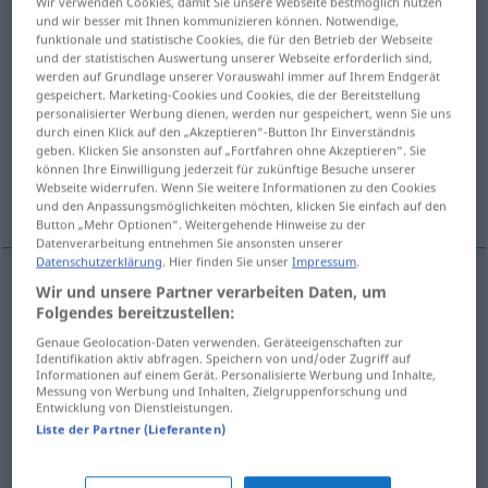
Wir verwenden Cookies, damit Sie unsere Webseite bestmöglich nutzen
und wir besser mit Ihnen kommunizieren können. Notwendige,
Übersicht aller Übersetzungen
funktionale und statistische Cookies, die für den Betrieb der Webseite
und der statistischen Auswertung unserer Webseite erforderlich sind,
(Für mehr Details die Übersetzung anklicken/antippen)
werden auf Grundlage unserer Vorauswahl immer auf Ihrem Endgerät
gespeichert. Marketing-Cookies und Cookies, die der Bereitstellung
atar, hacer fardos de, enfardar, concentrar,
personalisierter Werbung dienen, werden nur gespeichert, wenn Sie uns
durch einen Klick auf den „Akzeptieren“-Button Ihr Einverständnis
agrupar
geben. Klicken Sie ansonsten auf „Fortfahren ohne Akzeptieren“. Sie
können Ihre Einwilligung jederzeit für zukünftige Besuche unserer
Webseite widerrufen. Wenn Sie weitere Informationen zu den Cookies
reunir
und den Anpassungsmöglichkeiten möchten, klicken Sie einfach auf den
Button „Mehr Optionen“. Weitergehende Hinweise zu der
Datenverarbeitung entnehmen Sie ansonsten unserer
Datenschutzerklärung
. Hier finden Sie unser
Impressum
.
Wir und unsere Partner verarbeiten Daten, um
atar
bündeln
Folgendes bereitzustellen:
Genaue Geolocation-Daten verwenden. Geräteeigenschaften zur
hacer
fardos de, enfardar
bündeln
Identifikation aktiv abfragen. Speichern von und/oder Zugriff auf
Informationen auf einem Gerät. Personalisierte Werbung und Inhalte,
Messung von Werbung und Inhalten, Zielgruppenforschung und
Entwicklung von Dienstleistungen.
concentrar
bündeln
Strahlen
Liste der Partner (Lieferanten)
agrupar
bündeln
Kabel
etc