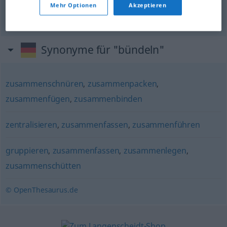
Mehr Optionen
Akzeptieren
reunir
bündeln
(≈ zusammenfassen)
Synonyme für "bündeln"
zusammenschnüren
,
zusammenpacken
,
zusammenfügen
,
zusammenbinden
zentralisieren
,
zusammenfassen
,
zusammenführen
gruppieren
,
zusammenfassen
,
zusammenlegen
,
zusammenschütten
© OpenThesaurus.de