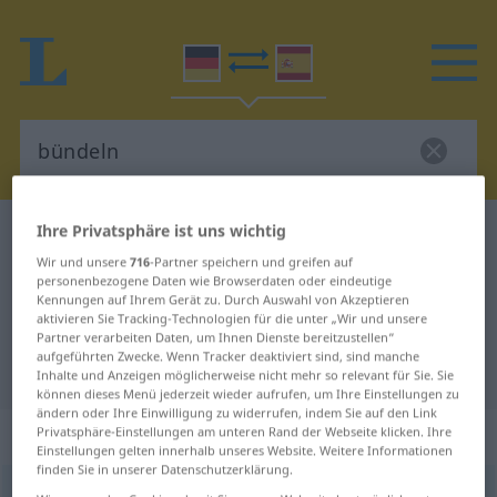
Ihre Privatsphäre ist uns wichtig
Deutsch-Spanisch Wörterbuch
bündeln
Wir und unsere
716
-Partner speichern und greifen auf
Deutsch-Spanisch Übersetzung für
personenbezogene Daten wie Browserdaten oder eindeutige
Kennungen auf Ihrem Gerät zu. Durch Auswahl von Akzeptieren
"bündeln"
aktivieren Sie Tracking-Technologien für die unter „Wir und unsere
Partner verarbeiten Daten, um Ihnen Dienste bereitzustellen“
aufgeführten Zwecke. Wenn Tracker deaktiviert sind, sind manche
"bündeln" Spanisch Übersetzung
Inhalte und Anzeigen möglicherweise nicht mehr so relevant für Sie. Sie
können dieses Menü jederzeit wieder aufrufen, um Ihre Einstellungen zu
ändern oder Ihre Einwilligung zu widerrufen, indem Sie auf den Link
„bündeln“
: transitives Verb
Privatsphäre-Einstellungen am unteren Rand der Webseite klicken. Ihre
Einstellungen gelten innerhalb unseres Website. Weitere Informationen
finden Sie in unserer Datenschutzerklärung.
bündeln
v/t