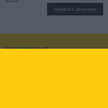
*Pflichtfeld
Feedback absenden
Besuchen Sie uns auf:
facebook
YouTube
Instagram
Langenscheidt
NUTZUNGSBEDINGUNGEN