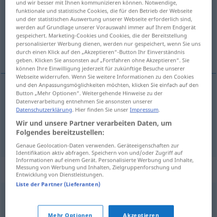
und wir besser mit Ihnen kommunizieren können. Notwendige,
funktionale und statistische Cookies, die für den Betrieb der Webseite
Übersicht aller Übersetzungen
und der statistischen Auswertung unserer Webseite erforderlich sind,
werden auf Grundlage unserer Vorauswahl immer auf Ihrem Endgerät
(Für mehr Details die Übersetzung anklicken/antippen)
gespeichert. Marketing-Cookies und Cookies, die der Bereitstellung
personalisierter Werbung dienen, werden nur gespeichert, wenn Sie uns
proponerse...
durch einen Klick auf den „Akzeptieren“-Button Ihr Einverständnis
geben. Klicken Sie ansonsten auf „Fortfahren ohne Akzeptieren“. Sie
können Ihre Einwilligung jederzeit für zukünftige Besuche unserer
Webseite widerrufen. Wenn Sie weitere Informationen zu den Cookies
und den Anpassungsmöglichkeiten möchten, klicken Sie einfach auf den
Beispiele
Button „Mehr Optionen“. Weitergehende Hinweise zu der
Datenverarbeitung entnehmen Sie ansonsten unserer
etwas
bezwecken
Datenschutzerklärung
. Hier finden Sie unser
Impressum
.
Wir und unsere Partner verarbeiten Daten, um
con
proponerse
a/c
,
tener
a/c
por
objeto
(
)
Folgendes bereitzustellen:
Genaue Geolocation-Daten verwenden. Geräteeigenschaften zur
Identifikation aktiv abfragen. Speichern von und/oder Zugriff auf
Informationen auf einem Gerät. Personalisierte Werbung und Inhalte,
Synonyme für "bezwecken"
Messung von Werbung und Inhalten, Zielgruppenforschung und
Entwicklung von Dienstleistungen.
Liste der Partner (Lieferanten)
vorhaben
,
anpeilen
,
hinarbeiten (auf)
,
(zu tun)
Mehr Optionen
Akzeptieren