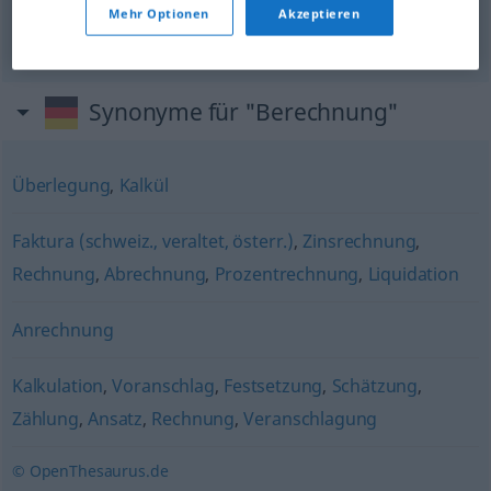
sich jeder Berechnung
entziehen
Mehr Optionen
Akzeptieren
ser
incalculable
Synonyme für "Berechnung"
Überlegung
,
Kalkül
Faktura (schweiz., veraltet, österr.)
,
Zinsrechnung
,
Rechnung
,
Abrechnung
,
Prozentrechnung
,
Liquidation
Anrechnung
Kalkulation
,
Voranschlag
,
Festsetzung
,
Schätzung
,
Zählung
,
Ansatz
,
Rechnung
,
Veranschlagung
© OpenThesaurus.de