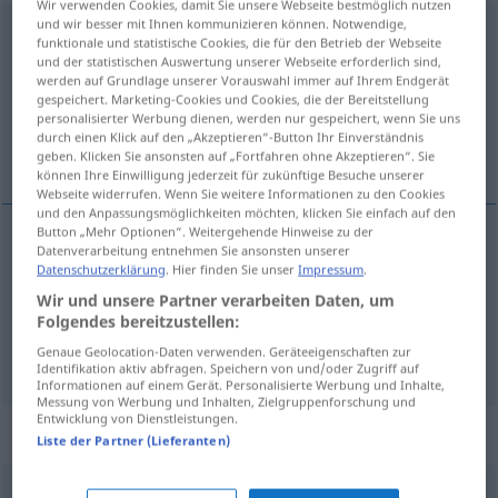
Wir verwenden Cookies, damit Sie unsere Webseite bestmöglich nutzen
und wir besser mit Ihnen kommunizieren können. Notwendige,
Berechnung
f
<
Berechnung
;
Berechnungen
>
funktionale und statistische Cookies, die für den Betrieb der Webseite
und der statistischen Auswertung unserer Webseite erforderlich sind,
Übersicht aller Übersetzungen
werden auf Grundlage unserer Vorauswahl immer auf Ihrem Endgerät
gespeichert. Marketing-Cookies und Cookies, die der Bereitstellung
(Für mehr Details die Übersetzung anklicken/antippen)
personalisierter Werbung dienen, werden nur gespeichert, wenn Sie uns
durch einen Klick auf den „Akzeptieren“-Button Ihr Einverständnis
cálculo, cómputo
geben. Klicken Sie ansonsten auf „Fortfahren ohne Akzeptieren“. Sie
können Ihre Einwilligung jederzeit für zukünftige Besuche unserer
Webseite widerrufen. Wenn Sie weitere Informationen zu den Cookies
und den Anpassungsmöglichkeiten möchten, klicken Sie einfach auf den
Button „Mehr Optionen“. Weitergehende Hinweise zu der
Datenverarbeitung entnehmen Sie ansonsten unserer
cálculo
m
Berechnung
Datenschutzerklärung
. Hier finden Sie unser
Impressum
.
Wir und unsere Partner verarbeiten Daten, um
cómputo
m
Berechnung
Folgendes bereitzustellen:
Genaue Geolocation-Daten verwenden. Geräteeigenschaften zur
Identifikation aktiv abfragen. Speichern von und/oder Zugriff auf
Informationen auf einem Gerät. Personalisierte Werbung und Inhalte,
Messung von Werbung und Inhalten, Zielgruppenforschung und
Entwicklung von Dienstleistungen.
Beispielsätze für "Berechnung"
Liste der Partner (Lieferanten)