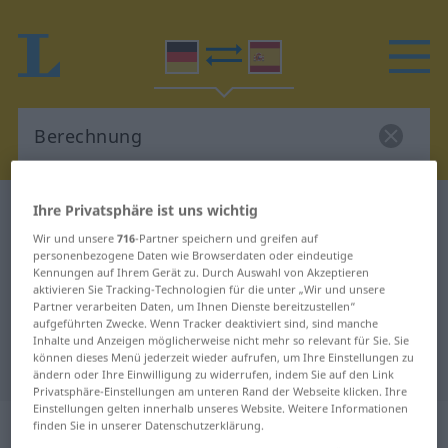
Ihre Privatsphäre ist uns wichtig
Deutsch-Spanisch Wörterbuch
Berechnung
Deutsch-Spanisch Übersetzung für
Wir und unsere
716
-Partner speichern und greifen auf
personenbezogene Daten wie Browserdaten oder eindeutige
"Berechnung"
Kennungen auf Ihrem Gerät zu. Durch Auswahl von Akzeptieren
aktivieren Sie Tracking-Technologien für die unter „Wir und unsere
Partner verarbeiten Daten, um Ihnen Dienste bereitzustellen“
aufgeführten Zwecke. Wenn Tracker deaktiviert sind, sind manche
"Berechnung" Spanisch
Inhalte und Anzeigen möglicherweise nicht mehr so relevant für Sie. Sie
können dieses Menü jederzeit wieder aufrufen, um Ihre Einstellungen zu
Übersetzung
ändern oder Ihre Einwilligung zu widerrufen, indem Sie auf den Link
Privatsphäre-Einstellungen am unteren Rand der Webseite klicken. Ihre
Einstellungen gelten innerhalb unseres Website. Weitere Informationen
„Berechnung“
: Femininum
finden Sie in unserer Datenschutzerklärung.