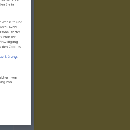
den Sie in
er Webseite und
 Vorauswahl
sonalisierter
Button Ihr
Einwilligung
zu den Cookies
.
zerklärung
.
eichern von
sung von