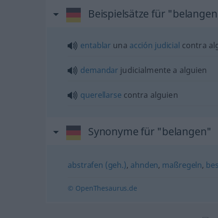
Beispielsätze für "belangen
entablar
una
acción
judicial
contra
al
demandar
judicialmente a
alguien
querellarse
contra
alguien
Synonyme für "belangen"
abstrafen (geh.)
,
ahnden
,
maßregeln
,
bes
© OpenThesaurus.de