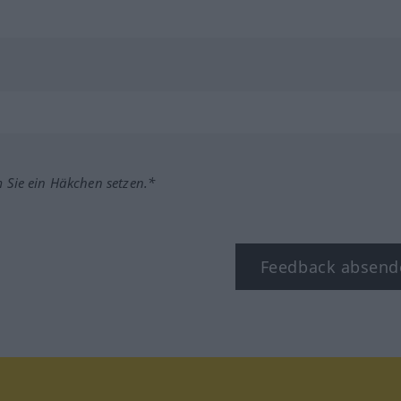
m Sie ein Häkchen setzen.*
Feedback absend