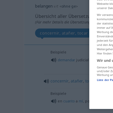
Webseite kli
belangen
v/t
<
ohne
ge
>
unserer Dat
Wir verwend
Übersicht aller Übersetzungen
kommunizier
(Für mehr Details die Übersetzung anklicken/an
der statist
immer auf I
Werbung die
concernir, atañer, tocar
Einverständ
jederzeit f
und den Anp
Weitergehen
Beispiele
Hier finden
demandar
judicialmente a
algu
Wir und 
Genaue Geol
und/oder Zu
Werbung und
Liste der P
concernir
,
atañer
,
tocar
Beispiele
en
cuanto
a
mí
, por lo que a
mí