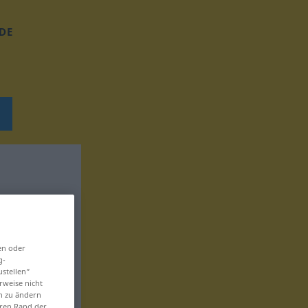
DE
en oder
g-
ustellen“
rweise nicht
en zu ändern
eren Rand der