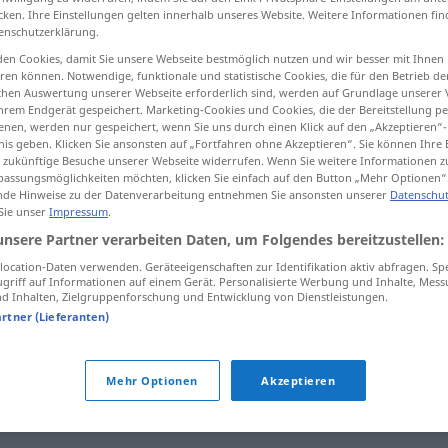
cken. Ihre Einstellungen gelten innerhalb unseres Website. Weitere Informationen fin
enschutzerklärung.
en Cookies, damit Sie unsere Webseite bestmöglich nutzen und wir besser mit Ihnen
en können. Notwendige, funktionale und statistische Cookies, die für den Betrieb d
tippen)
ischen Auswertung unserer Webseite erforderlich sind, werden auf Grundlage unserer
hrem Endgerät gespeichert. Marketing-Cookies und Cookies, die der Bereitstellung per
nen, werden nur gespeichert, wenn Sie uns durch einen Klick auf den „Akzeptieren“-
nis geben. Klicken Sie ansonsten auf „Fortfahren ohne Akzeptieren“. Sie können Ihre 
ür zukünftige Besuche unserer Webseite widerrufen. Wenn Sie weitere Informationen 
assungsmöglichkeiten möchten, klicken Sie einfach auf den Button „Mehr Optionen“
de Hinweise zu der Datenverarbeitung entnehmen Sie ansonsten unserer
Datenschut
 Sie unser
Impressum
.
ien
jemanden (gerichtlich) belangen
unsere Partner verarbeiten Daten, um Folgendes bereitzustellen:
JUR
ocation-Daten verwenden. Geräteeigenschaften zur Identifikation aktiv abfragen. Sp
griff auf Informationen auf einem Gerät. Personalisierte Werbung und Inhalte, Mes
 Inhalten, Zielgruppenforschung und Entwicklung von Dienstleistungen.
artner (Lieferanten)
belangen
betreffen
Mehr Optionen
Akzeptieren
toca
was mich belangt