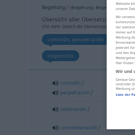
Webseite kli
Begehung
f
<
Begehung
;
Begehungen
>
unserer Dat
Wir verwend
Übersicht aller Übersetzungen
kommunizier
(Für mehr Details die Übersetzung anklicken/an
der statist
immer auf I
Werbung die
comisión, perpetración
celeb
Einverständ
jederzeit f
und den Anp
inspección
Weitergehen
Hier finden
Wir und 
Genaue Geol
comisión
f
und/oder Zu
Werbung und
perpetración
f
Liste der P
celebración
f
conmemoración
f