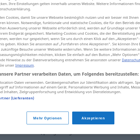
cken. Ihre Einstellungen gelten innerhalb unseres Website. Weitere Informationen fin
enschutzerklärung.
en Cookies, damit Sie unsere Webseite bestmöglich nutzen und wir besser mit Ihnen
en können. Notwendige, funktionale und statistische Cookies, die für den Betrieb d
tippen)
ischen Auswertung unserer Webseite erforderlich sind, werden auf Grundlage unserer
hrem Endgerät gespeichert. Marketing-Cookies und Cookies, die der Bereitstellung per
nen, werden nur gespeichert, wenn Sie uns durch einen Klick auf den „Akzeptieren“-
ración, conmemoración
recorrido
nis geben. Klicken Sie ansonsten auf „Fortfahren ohne Akzeptieren“. Sie können Ihre 
ür zukünftige Besuche unserer Webseite widerrufen. Wenn Sie weitere Informationen 
assungsmöglichkeiten möchten, klicken Sie einfach auf den Button „Mehr Optionen“
de Hinweise zu der Datenverarbeitung entnehmen Sie ansonsten unserer
Datenschut
 Sie unser
Impressum
.
unsere Partner verarbeiten Daten, um Folgendes bereitzustellen:
ocation-Daten verwenden. Geräteeigenschaften zur Identifikation aktiv abfragen. Sp
Begehung
eines Verbrechens
griff auf Informationen auf einem Gerät. Personalisierte Werbung und Inhalte, Mes
 Inhalten, Zielgruppenforschung und Entwicklung von Dienstleistungen.
artner (Lieferanten)
Begehung
einer Feier
Mehr Optionen
Akzeptieren
Begehung