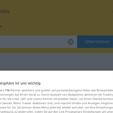
HMEN
Übersetzen
g für "Begehung"
atsphäre ist uns wichtig
zung
sere
716
-Partner speichern und greifen auf personenbezogene Daten wie Browserdat
Kennungen auf Ihrem Gerät zu. Durch Auswahl von Akzeptieren aktivieren Sie Trackin
n für die unter „Wir und unsere Partner verarbeiten Daten, um Ihnen Dienste bereitz
n Zwecke. Wenn Tracker deaktiviert sind, sind manche Inhalte und Anzeigen mögliche
evant für Sie. Sie können dieses Menü jederzeit wieder aufrufen, um Ihre Einstellung
inwilligung zu widerrufen, indem Sie auf den Link Privatsphäre-Einstellungen am unt