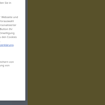
den Sie in
er Webseite und
 Vorauswahl
sonalisierter
Button Ihr
Einwilligung
zu den Cookies
.
zerklärung
.
eichern von
sung von