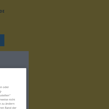
DE
en oder
g-
ustellen“
rweise nicht
en zu ändern
eren Rand der