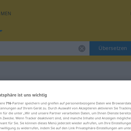
HMEN
Übersetzen
 für "Auslese"
atsphäre ist uns wichtig
ng
sere
716
-Partner speichern und greifen auf personenbezogene Daten wie Browserdat
Kennungen auf Ihrem Gerät zu. Durch Auswahl von Akzeptieren aktivieren Sie Trackin
n für die unter „Wir und unsere Partner verarbeiten Daten, um Ihnen Dienste bereitz
n Zwecke. Wenn Tracker deaktiviert sind, sind manche Inhalte und Anzeigen mögliche
evant für Sie. Sie können dieses Menü jederzeit wieder aufrufen, um Ihre Einstellung
inwilligung zu widerrufen, indem Sie auf den Link Privatsphäre-Einstellungen am unt