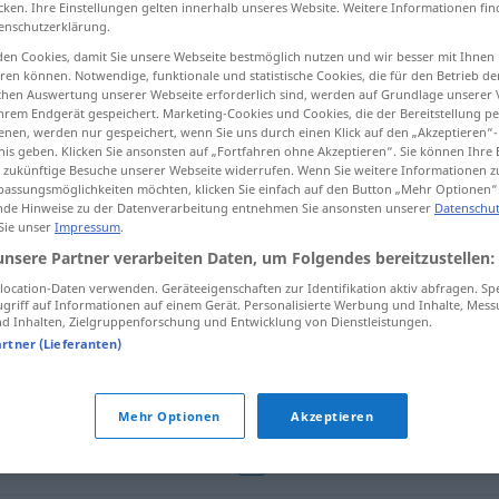
cken. Ihre Einstellungen gelten innerhalb unseres Website. Weitere Informationen fin
enschutzerklärung.
en Cookies, damit Sie unsere Webseite bestmöglich nutzen und wir besser mit Ihnen
en können. Notwendige, funktionale und statistische Cookies, die für den Betrieb d
ischen Auswertung unserer Webseite erforderlich sind, werden auf Grundlage unserer
tippen)
hrem Endgerät gespeichert. Marketing-Cookies und Cookies, die der Bereitstellung per
nen, werden nur gespeichert, wenn Sie uns durch einen Klick auf den „Akzeptieren“-
idas
flor y nata
nis geben. Klicken Sie ansonsten auf „Fortfahren ohne Akzeptieren“. Sie können Ihre 
ür zukünftige Besuche unserer Webseite widerrufen. Wenn Sie weitere Informationen 
assungsmöglichkeiten möchten, klicken Sie einfach auf den Button „Mehr Optionen“
de Hinweise zu der Datenverarbeitung entnehmen Sie ansonsten unserer
Datenschut
 Sie unser
Impressum
.
Auslese
(≈ Auswahl)
unsere Partner verarbeiten Daten, um Folgendes bereitzustellen:
ocation-Daten verwenden. Geräteeigenschaften zur Identifikation aktiv abfragen. Sp
griff auf Informationen auf einem Gerät. Personalisierte Werbung und Inhalte, Mes
 Inhalten, Zielgruppenforschung und Entwicklung von Dienstleistungen.
natürliche Auslese
artner (Lieferanten)
Auslese
Wein
Mehr Optionen
Akzeptieren
Auslese
FIG