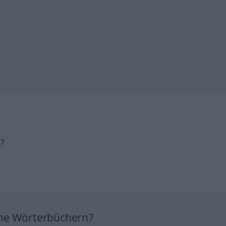
h?
ine Wörterbüchern?