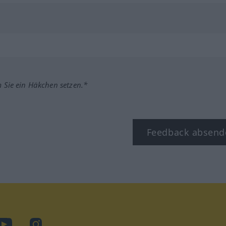
m Sie ein Häkchen setzen.*
Feedback absend
ook
YouTube
Instagram