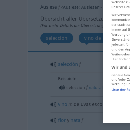
Webseite kli
Auslese
f
<
Auslese
;
Auslesen
>
unserer Dat
Wir verwend
Übersicht aller Übersetzungen
kommunizier
der statist
(Für mehr Details die Übersetzung anklicken/an
immer auf I
Werbung die
selección
vino de uvas escog
Einverständ
jederzeit f
und den Anp
Weitergehen
Hier finden
selección
f
Wir und 
Genaue Geol
Beispiele
und/oder Zu
Werbung und
f
selección
natural
Liste der P
vino
m
de uvas escogidas
flor
y
nata
f