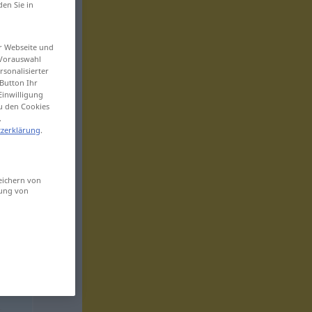
den Sie in
er Webseite und
 Vorauswahl
sonalisierter
Button Ihr
Einwilligung
zu den Cookies
.
zerklärung
.
eichern von
sung von