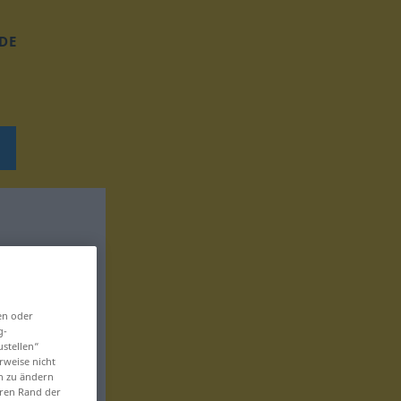
DE
en oder
g-
ustellen“
rweise nicht
en zu ändern
eren Rand der