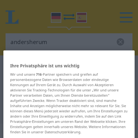
Deutsch-Spanisch Wörterbuch
andersherum
Ihre Privatsphäre ist uns wichtig
Deutsch-Spanisch Übersetzung für
Wir und unsere
716
-Partner speichern und greifen auf
personenbezogene Daten wie Browserdaten oder eindeutige
"andersherum"
Kennungen auf Ihrem Gerät zu. Durch Auswahl von Akzeptieren
aktivieren Sie Tracking-Technologien für die unter „Wir und unsere
Partner verarbeiten Daten, um Ihnen Dienste bereitzustellen“
aufgeführten Zwecke. Wenn Tracker deaktiviert sind, sind manche
"andersherum" Spanisch
Inhalte und Anzeigen möglicherweise nicht mehr so relevant für Sie. Sie
können dieses Menü jederzeit wieder aufrufen, um Ihre Einstellungen zu
Übersetzung
ändern oder Ihre Einwilligung zu widerrufen, indem Sie auf den Link
Privatsphäre-Einstellungen am unteren Rand der Webseite klicken. Ihre
Einstellungen gelten innerhalb unseres Website. Weitere Informationen
„andersherum“
: Adverb
finden Sie in unserer Datenschutzerklärung.