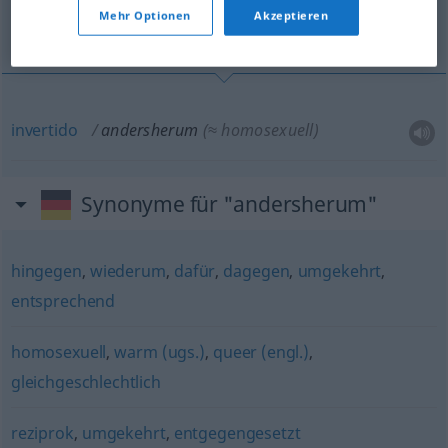
Mehr Optionen
Akzeptieren
invertido
invertido
andersherum
(≈ homosexuell)
Synonyme für "andersherum"
hingegen
,
wiederum
,
dafür
,
dagegen
,
umgekehrt
,
entsprechend
homosexuell
,
warm (ugs.)
,
queer (engl.)
,
gleichgeschlechtlich
reziprok
,
umgekehrt
,
entgegengesetzt