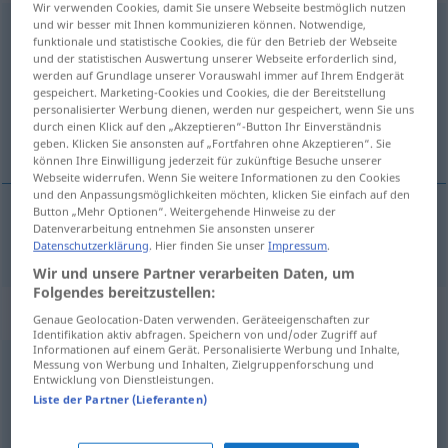
Wir verwenden Cookies, damit Sie unsere Webseite bestmöglich nutzen
und wir besser mit Ihnen kommunizieren können. Notwendige,
andersherum
adv
funktionale und statistische Cookies, die für den Betrieb der Webseite
und der statistischen Auswertung unserer Webseite erforderlich sind,
Übersicht aller Übersetzungen
werden auf Grundlage unserer Vorauswahl immer auf Ihrem Endgerät
(Für mehr Details die Übersetzung anklicken/antippen)
gespeichert. Marketing-Cookies und Cookies, die der Bereitstellung
personalisierter Werbung dienen, werden nur gespeichert, wenn Sie uns
durch einen Klick auf den „Akzeptieren“-Button Ihr Einverständnis
a la inversa
geben. Klicken Sie ansonsten auf „Fortfahren ohne Akzeptieren“. Sie
können Ihre Einwilligung jederzeit für zukünftige Besuche unserer
Webseite widerrufen. Wenn Sie weitere Informationen zu den Cookies
und den Anpassungsmöglichkeiten möchten, klicken Sie einfach auf den
Button „Mehr Optionen“. Weitergehende Hinweise zu der
Datenverarbeitung entnehmen Sie ansonsten unserer
a la inversa
andersherum
Datenschutzerklärung
. Hier finden Sie unser
Impressum
.
Wir und unsere Partner verarbeiten Daten, um
Folgendes bereitzustellen:
„andersherum“
: Adjektiv
Genaue Geolocation-Daten verwenden. Geräteeigenschaften zur
Identifikation aktiv abfragen. Speichern von und/oder Zugriff auf
Informationen auf einem Gerät. Personalisierte Werbung und Inhalte,
andersherum
Messung von Werbung und Inhalten, Zielgruppenforschung und
adj
UMG
PEJ
Entwicklung von Dienstleistungen.
Liste der Partner (Lieferanten)
Übersicht aller Übersetzungen
(Für mehr Details die Übersetzung anklicken/antippen)