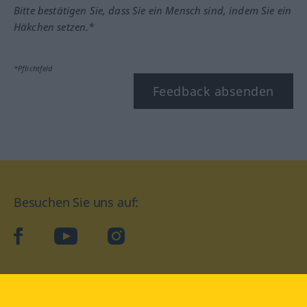
Bitte bestätigen Sie, dass Sie ein Mensch sind, indem Sie ein
Häkchen setzen.*
*Pflichtfeld
Feedback absenden
Besuchen Sie uns auf:
facebook
YouTube
Instagram