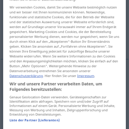
Wir verwenden Cookies, damit Sie unsere Webseite bestmöglich nutzen
Übersicht aller Übersetzungen
und wir besser mit Ihnen kommunizieren können. Notwendige,
funktionale und statistische Cookies, die für den Betrieb der Webseite
(Für mehr Details die Übersetzung anklicken/antippen)
und der statistischen Auswertung unserer Webseite erforderlich sind,
werden auf Grundlage unserer Vorauswahl immer auf Ihrem Endgerät
desenrollar, deshacer
gespeichert. Marketing-Cookies und Cookies, die der Bereitstellung
personalisierter Werbung dienen, werden nur gespeichert, wenn Sie uns
durch einen Klick auf den „Akzeptieren“-Button Ihr Einverständnis
realizar, llevar a cabo
liquidar
geben. Klicken Sie ansonsten auf „Fortfahren ohne Akzeptieren“. Sie
können Ihre Einwilligung jederzeit für zukünftige Besuche unserer
Webseite widerrufen. Wenn Sie weitere Informationen zu den Cookies
und den Anpassungsmöglichkeiten möchten, klicken Sie einfach auf den
Button „Mehr Optionen“. Weitergehende Hinweise zu der
Datenverarbeitung entnehmen Sie ansonsten unserer
desenrollar
abwickeln
Schlauch, Seil
Datenschutzerklärung
. Hier finden Sie unser
Impressum
.
Wir und unsere Partner verarbeiten Daten, um
deshacer
abwickeln
Verband
Folgendes bereitzustellen:
Genaue Geolocation-Daten verwenden. Geräteeigenschaften zur
Identifikation aktiv abfragen. Speichern von und/oder Zugriff auf
Informationen auf einem Gerät. Personalisierte Werbung und Inhalte,
realizar
,
llevar
a
cabo
abwickeln
(≈ erledigen)
Messung von Werbung und Inhalten, Zielgruppenforschung und
Entwicklung von Dienstleistungen.
Geschäft
Liste der Partner (Lieferanten)