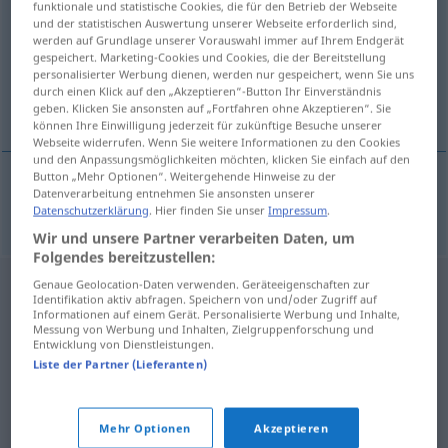
funktionale und statistische Cookies, die für den Betrieb der Webseite
und der statistischen Auswertung unserer Webseite erforderlich sind,
Übersicht aller Übersetzungen
werden auf Grundlage unserer Vorauswahl immer auf Ihrem Endgerät
gespeichert. Marketing-Cookies und Cookies, die der Bereitstellung
(Für mehr Details die Übersetzung anklicken/antippen)
personalisierter Werbung dienen, werden nur gespeichert, wenn Sie uns
durch einen Klick auf den „Akzeptieren“-Button Ihr Einverständnis
desollar
geben. Klicken Sie ansonsten auf „Fortfahren ohne Akzeptieren“. Sie
können Ihre Einwilligung jederzeit für zukünftige Besuche unserer
Webseite widerrufen. Wenn Sie weitere Informationen zu den Cookies
und den Anpassungsmöglichkeiten möchten, klicken Sie einfach auf den
Button „Mehr Optionen“. Weitergehende Hinweise zu der
Datenverarbeitung entnehmen Sie ansonsten unserer
desollar
abhäuten
Datenschutzerklärung
. Hier finden Sie unser
Impressum
.
Wir und unsere Partner verarbeiten Daten, um
Folgendes bereitzustellen:
Genaue Geolocation-Daten verwenden. Geräteeigenschaften zur
Identifikation aktiv abfragen. Speichern von und/oder Zugriff auf
Informationen auf einem Gerät. Personalisierte Werbung und Inhalte,
Messung von Werbung und Inhalten, Zielgruppenforschung und
Entwicklung von Dienstleistungen.
Liste der Partner (Lieferanten)
Mehr Optionen
Akzeptieren