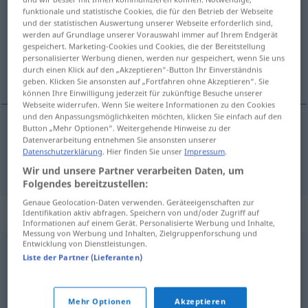
funktionale und statistische Cookies, die für den Betrieb der Webseite
und der statistischen Auswertung unserer Webseite erforderlich sind,
Übersicht aller Übersetzungen
werden auf Grundlage unserer Vorauswahl immer auf Ihrem Endgerät
(Für mehr Details die Übersetzung anklicken/antippen)
gespeichert. Marketing-Cookies und Cookies, die der Bereitstellung
personalisierter Werbung dienen, werden nur gespeichert, wenn Sie uns
durch einen Klick auf den „Akzeptieren“-Button Ihr Einverständnis
quemar
geben. Klicken Sie ansonsten auf „Fortfahren ohne Akzeptieren“. Sie
können Ihre Einwilligung jederzeit für zukünftige Besuche unserer
Webseite widerrufen. Wenn Sie weitere Informationen zu den Cookies
und den Anpassungsmöglichkeiten möchten, klicken Sie einfach auf den
Button „Mehr Optionen“. Weitergehende Hinweise zu der
Datenverarbeitung entnehmen Sie ansonsten unserer
quemar
abfackeln
Datenschutzerklärung
. Hier finden Sie unser
Impressum
.
Wir und unsere Partner verarbeiten Daten, um
Folgendes bereitzustellen:
Genaue Geolocation-Daten verwenden. Geräteeigenschaften zur
Synonyme für "abfackeln"
Identifikation aktiv abfragen. Speichern von und/oder Zugriff auf
Informationen auf einem Gerät. Personalisierte Werbung und Inhalte,
Messung von Werbung und Inhalten, Zielgruppenforschung und
Entwicklung von Dienstleistungen.
Liste der Partner (Lieferanten)
niederbrennen
,
ausbrennen
,
abbrennen
,
verbrennen
© OpenThesaurus.de
Mehr Optionen
Akzeptieren