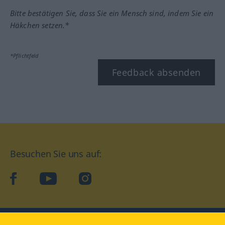
Bitte bestätigen Sie, dass Sie ein Mensch sind, indem Sie ein
Häkchen setzen.*
*Pflichtfeld
Feedback absenden
Besuchen Sie uns auf:
facebook
YouTube
Instagram