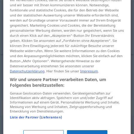
und wir besser mit Ihnen kommunizieren können. Notwendige,
unterlassen
funktionale und statistische Cookies, die für den Betrieb der Webseite
und der statistischen Auswertung unserer Webseite erforderlich sind,
Übersicht aller Übersetzungen
werden auf Grundlage unserer Vorauswahl immer auf Ihrem Endgerät
gespeichert. Marketing-Cookies und Cookies, die der Bereitstellung
(Für mehr Details die Übersetzung anklicken/antippen)
personalisierter Werbung dienen, werden nur gespeichert, wenn Sie uns
durch einen Klick auf den „Akzeptieren“-Button Ihr Einverständnis
opustíti, ne naredíti
geben. Klicken Sie ansonsten auf „Fortfahren ohne Akzeptieren“. Sie
können Ihre Einwilligung jederzeit für zukünftige Besuche unserer
Webseite widerrufen. Wenn Sie weitere Informationen zu den Cookies
und den Anpassungsmöglichkeiten möchten, klicken Sie einfach auf den
Button „Mehr Optionen“. Weitergehende Hinweise zu der
Datenverarbeitung entnehmen Sie ansonsten unserer
opustíti
pf
unterlassen
Datenschutzerklärung
. Hier finden Sie unser
Impressum
.
Wir und unsere Partner verarbeiten Daten, um
Folgendes bereitzustellen:
ne
naredíti
pf
unterlassen
(
GEN
)
Genaue Geolocation-Daten verwenden. Geräteeigenschaften zur
Identifikation aktiv abfragen. Speichern von und/oder Zugriff auf
Informationen auf einem Gerät. Personalisierte Werbung und Inhalte,
Synonyme für "unterlassen"
Messung von Werbung und Inhalten, Zielgruppenforschung und
Entwicklung von Dienstleistungen.
Liste der Partner (Lieferanten)
(sich) verabschieden (von etwas) (ugs.)
,
aufhören
,
(sich