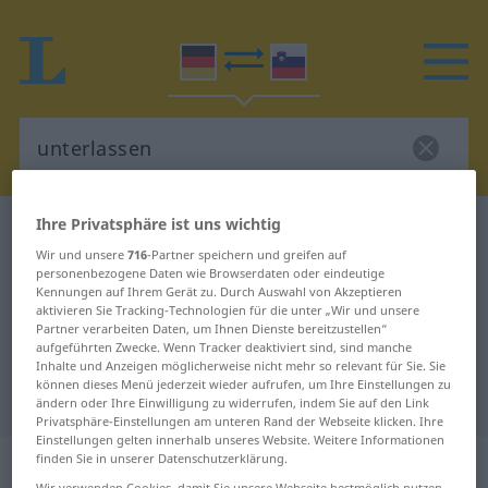
Ihre Privatsphäre ist uns wichtig
Deutsch-Slowenisch Wörterbuch
unterlassen
Wir und unsere
716
-Partner speichern und greifen auf
Deutsch-Slowenisch Übersetzung
personenbezogene Daten wie Browserdaten oder eindeutige
Kennungen auf Ihrem Gerät zu. Durch Auswahl von Akzeptieren
für "unterlassen"
aktivieren Sie Tracking-Technologien für die unter „Wir und unsere
Partner verarbeiten Daten, um Ihnen Dienste bereitzustellen“
aufgeführten Zwecke. Wenn Tracker deaktiviert sind, sind manche
"unterlassen" Slowenisch
Inhalte und Anzeigen möglicherweise nicht mehr so relevant für Sie. Sie
können dieses Menü jederzeit wieder aufrufen, um Ihre Einstellungen zu
Übersetzung
ändern oder Ihre Einwilligung zu widerrufen, indem Sie auf den Link
Privatsphäre-Einstellungen am unteren Rand der Webseite klicken. Ihre
Einstellungen gelten innerhalb unseres Website. Weitere Informationen
„unterlassen“
finden Sie in unserer Datenschutzerklärung.
Wir verwenden Cookies, damit Sie unsere Webseite bestmöglich nutzen