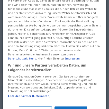
Wir verwenden Cookies, damit Sie unsere Webseite bestmöglich nutzen
und wir besser mit Ihnen kommunizieren können. Notwendige,
Übersicht aller Übersetzungen
funktionale und statistische Cookies, die für den Betrieb der Webseite
und der statistischen Auswertung unserer Webseite erforderlich sind,
(Für mehr Details die Übersetzung anklicken/antippen)
werden auf Grundlage unserer Vorauswahl immer auf Ihrem Endgerät
gespeichert. Marketing-Cookies und Cookies, die der Bereitstellung
varčeváti, hraníti
personalisierter Werbung dienen, werden nur gespeichert, wenn Sie uns
durch einen Klick auf den „Akzeptieren“-Button Ihr Einverständnis
geben. Klicken Sie ansonsten auf „Fortfahren ohne Akzeptieren“. Sie
können Ihre Einwilligung jederzeit für zukünftige Besuche unserer
Webseite widerrufen. Wenn Sie weitere Informationen zu den Cookies
und den Anpassungsmöglichkeiten möchten, klicken Sie einfach auf den
varčeváti
sparen
Button „Mehr Optionen“. Weitergehende Hinweise zu der
Datenverarbeitung entnehmen Sie ansonsten unserer
Datenschutzerklärung
. Hier finden Sie unser
Impressum
.
hraníti
sparen
Wir und unsere Partner verarbeiten Daten, um
Folgendes bereitzustellen:
Genaue Geolocation-Daten verwenden. Geräteeigenschaften zur
Synonyme für "sparen"
Identifikation aktiv abfragen. Speichern von und/oder Zugriff auf
Informationen auf einem Gerät. Personalisierte Werbung und Inhalte,
Messung von Werbung und Inhalten, Zielgruppenforschung und
Entwicklung von Dienstleistungen.
zusammenkommen (bei jemandem)
,
(sich) ansammeln
Liste der Partner (Lieferanten)
(bei jemandem)