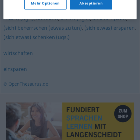
Mehr Optionen
Akzeptieren
unterlassen (Hauptform)
,
(sich) verabschieden (von
etwas) (ugs.)
,
aufhören
,
lassen (ugs.)
,
absehen (von)
,
(sich) beherrschen (etwas zu tun)
,
(sich etwas) ersparen
,
(sich etwas) schenken (ugs.)
wirtschaften
einsparen
© OpenThesaurus.de