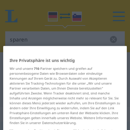
Ihre Privatsphäre ist uns wichtig
Deutsch-Slowenisch Wörterbuch
sparen
Wir und unsere
716
-Partner speichern und greifen auf
Deutsch-Slowenisch Übersetzung
personenbezogene Daten wie Browserdaten oder eindeutige
Kennungen auf Ihrem Gerät zu. Durch Auswahl von Akzeptieren
für "sparen"
aktivieren Sie Tracking-Technologien für die unter „Wir und unsere
Partner verarbeiten Daten, um Ihnen Dienste bereitzustellen“
aufgeführten Zwecke. Wenn Tracker deaktiviert sind, sind manche
"sparen" Slowenisch Übersetzung
Inhalte und Anzeigen möglicherweise nicht mehr so relevant für Sie. Sie
können dieses Menü jederzeit wieder aufrufen, um Ihre Einstellungen zu
ändern oder Ihre Einwilligung zu widerrufen, indem Sie auf den Link
„sparen“
Privatsphäre-Einstellungen am unteren Rand der Webseite klicken. Ihre
Einstellungen gelten innerhalb unseres Website. Weitere Informationen
finden Sie in unserer Datenschutzerklärung.
sparen