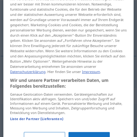
und wir besser mit Ihnen kommunizieren können. Notwendige,
unpassend
funktionale und statistische Cookies, die für den Betrieb der Webseite
und der statistischen Auswertung unserer Webseite erforderlich sind,
werden auf Grundlage unserer Vorauswahl immer auf Ihrem Endgerät
Übersicht aller Übersetzungen
gespeichert. Marketing-Cookies und Cookies, die der Bereitstellung
(Für mehr Details die Übersetzung anklicken/antippen)
personalisierter Werbung dienen, werden nur gespeichert, wenn Sie uns
durch einen Klick auf den „Akzeptieren“-Button Ihr Einverständnis
geben. Klicken Sie ansonsten auf „Fortfahren ohne Akzeptieren“. Sie
nèpriméren
können Ihre Einwilligung jederzeit für zukünftige Besuche unserer
Webseite widerrufen. Wenn Sie weitere Informationen zu den Cookies
und den Anpassungsmöglichkeiten möchten, klicken Sie einfach auf den
Button „Mehr Optionen“. Weitergehende Hinweise zu der
Datenverarbeitung entnehmen Sie ansonsten unserer
Datenschutzerklärung
. Hier finden Sie unser
Impressum
.
nèpriméren
unpassend
Wir und unsere Partner verarbeiten Daten, um
Folgendes bereitzustellen:
Synonyme für "unpassend"
Genaue Geolocation-Daten verwenden. Geräteeigenschaften zur
Identifikation aktiv abfragen. Speichern von und/oder Zugriff auf
Informationen auf einem Gerät. Personalisierte Werbung und Inhalte,
Messung von Werbung und Inhalten, Zielgruppenforschung und
Entwicklung von Dienstleistungen.
ungelegen
,
ungünstig
Liste der Partner (Lieferanten)
ungünstig
,
unangebracht
,
ungeeignet
,
unbrauchbar
,