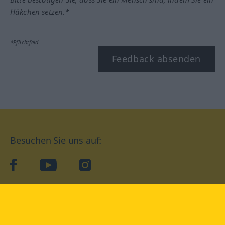
Häkchen setzen.*
*Pflichtfeld
Feedback absenden
Besuchen Sie uns auf:
facebook
YouTube
Instagram
Langenscheidt