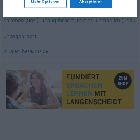
Mehr Optionen
Akzeptieren
unzweckmäßig
,
untauglich
daneben (ugs.)
,
unangebracht
,
taktlos
,
unmöglich (ugs.)
unangebracht
© OpenThesaurus.de