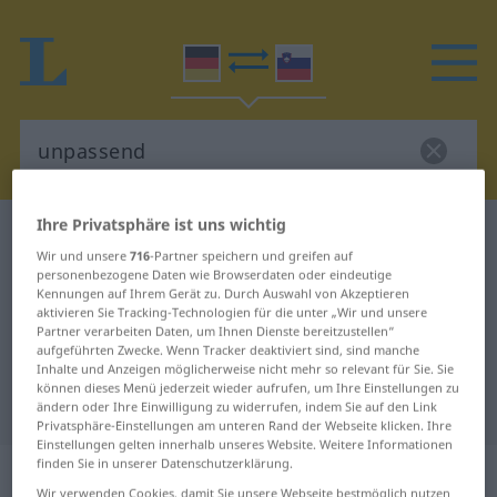
Ihre Privatsphäre ist uns wichtig
Deutsch-Slowenisch Wörterbuch
unpassend
Wir und unsere
716
-Partner speichern und greifen auf
Deutsch-Slowenisch Übersetzung
personenbezogene Daten wie Browserdaten oder eindeutige
Kennungen auf Ihrem Gerät zu. Durch Auswahl von Akzeptieren
für "unpassend"
aktivieren Sie Tracking-Technologien für die unter „Wir und unsere
Partner verarbeiten Daten, um Ihnen Dienste bereitzustellen“
aufgeführten Zwecke. Wenn Tracker deaktiviert sind, sind manche
"unpassend" Slowenisch
Inhalte und Anzeigen möglicherweise nicht mehr so relevant für Sie. Sie
können dieses Menü jederzeit wieder aufrufen, um Ihre Einstellungen zu
Übersetzung
ändern oder Ihre Einwilligung zu widerrufen, indem Sie auf den Link
Privatsphäre-Einstellungen am unteren Rand der Webseite klicken. Ihre
Einstellungen gelten innerhalb unseres Website. Weitere Informationen
finden Sie in unserer Datenschutzerklärung.
„unpassend“
Wir verwenden Cookies, damit Sie unsere Webseite bestmöglich nutzen