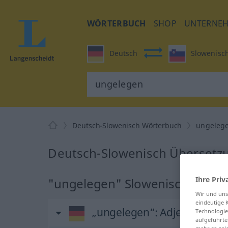
WÖRTERBUCH
SHOP
UNTERNE
Deutsch
Slowenisc
Deutsch-Slowenisch Wörterbuch
ungeleg
Deutsch-Slowenisch Übersetz
Ihre Priv
"ungelegen" Slowenisch Übers
Wir und un
eindeutige 
„ungelegen“
: Adjektiv
Technologie
aufgeführte