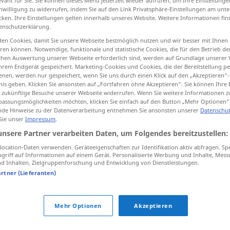
evant für Sie. Sie können dieses Menü jederzeit wieder aufrufen, um Ihre Einstellung
inwilligung zu widerrufen, indem Sie auf den Link Privatsphäre-Einstellungen am unt
cken. Ihre Einstellungen gelten innerhalb unseres Website. Weitere Informationen fin
enschutzerklärung.
en Cookies, damit Sie unsere Webseite bestmöglich nutzen und wir besser mit Ihnen
tippen)
en können. Notwendige, funktionale und statistische Cookies, die für den Betrieb d
ischen Auswertung unserer Webseite erforderlich sind, werden auf Grundlage unserer
hrem Endgerät gespeichert. Marketing-Cookies und Cookies, die der Bereitstellung per
nen, werden nur gespeichert, wenn Sie uns durch einen Klick auf den „Akzeptieren“-
nis geben. Klicken Sie ansonsten auf „Fortfahren ohne Akzeptieren“. Sie können Ihre 
ür zukünftige Besuche unserer Webseite widerrufen. Wenn Sie weitere Informationen 
assungsmöglichkeiten möchten, klicken Sie einfach auf den Button „Mehr Optionen“
de Hinweise zu der Datenverarbeitung entnehmen Sie ansonsten unserer
Datenschut
ungelegen
 Sie unser
Impressum
.
unsere Partner verarbeiten Daten, um Folgendes bereitzustellen:
ocation-Daten verwenden. Geräteeigenschaften zur Identifikation aktiv abfragen. Sp
griff auf Informationen auf einem Gerät. Personalisierte Werbung und Inhalte, Mes
 Inhalten, Zielgruppenforschung und Entwicklung von Dienstleistungen.
artner (Lieferanten)
Mehr Optionen
Akzeptieren
tippen)