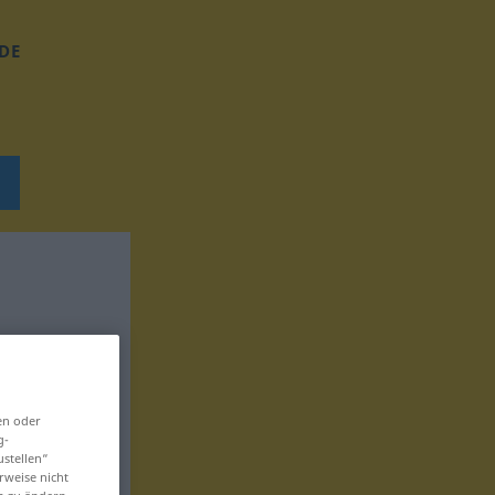
DE
en oder
g-
ustellen“
rweise nicht