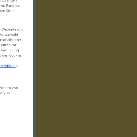
en zu ändern
eren Rand der
den Sie in
er Webseite und
 Vorauswahl
sonalisierter
Button Ihr
Einwilligung
zu den Cookies
.
zerklärung
.
eichern von
sung von