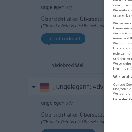
mehr so rel
oder Ihre E
ungelegen
adj
Webseite kli
unserer Dat
Übersicht aller Übersetzungen
Wir verwend
(Für mehr Details die Übersetzung anklicken/an
kommunizier
der statist
nèdobrodôšel
immer auf I
Werbung die
Einverständ
jederzeit f
und den Anp
Weitergehen
nèdobrodôšel
Hier finden
Wir und 
Genaue Geol
„ungelegen“
: Adverb
und/oder Zu
Werbung und
Liste der P
ungelegen
adv
Übersicht aller Übersetzungen
(Für mehr Details die Übersetzung anklicken/an