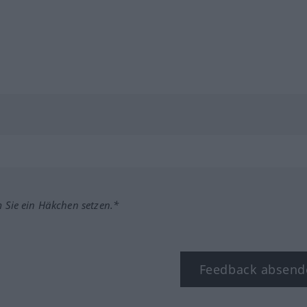
m Sie ein Häkchen setzen.*
Feedback absend