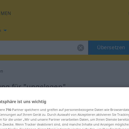
HMEN
h
Übersetzen
en
ung für "ungelegen"
atsphäre ist uns wichtig
etzung
sere
716
-Partner speichern und greifen auf personenbezogene Daten wie Browserdat
Kennungen auf Ihrem Gerät zu. Durch Auswahl von Akzeptieren aktivieren Sie Trackin
n für die unter „Wir und unsere Partner verarbeiten Daten, um Ihnen Dienste bereitz
n Zwecke. Wenn Tracker deaktiviert sind, sind manche Inhalte und Anzeigen mögliche