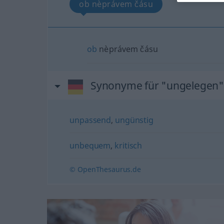
ob nèprávem čásu
ob
nèprávem čásu
Synonyme für "ungelegen"
unpassend
,
ungünstig
unbequem
,
kritisch
© OpenThesaurus.de