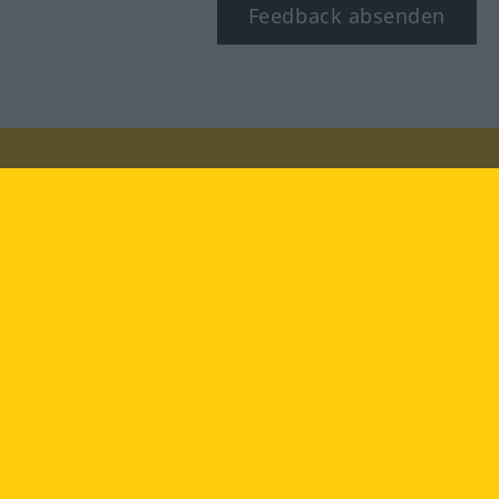
Feedback absenden
Besuchen Sie uns auf:
facebook
YouTube
Instagram
Langenscheidt
NUTZUNGSBEDINGUNGEN
DATENSCHUTZBESTIMMUNGEN