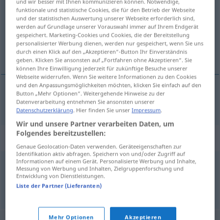
und wir besser mit Ihnen kommunizieren können. Notwendige,
funktionale und statistische Cookies, die für den Betrieb der Webseite
Übersicht aller Übersetzungen
und der statistischen Auswertung unserer Webseite erforderlich sind,
werden auf Grundlage unserer Vorauswahl immer auf Ihrem Endgerät
(Für mehr Details die Übersetzung anklicken/antippen)
gespeichert. Marketing-Cookies und Cookies, die der Bereitstellung
personalisierter Werbung dienen, werden nur gespeichert, wenn Sie uns
smučíšče
durch einen Klick auf den „Akzeptieren“-Button Ihr Einverständnis
geben. Klicken Sie ansonsten auf „Fortfahren ohne Akzeptieren“. Sie
können Ihre Einwilligung jederzeit für zukünftige Besuche unserer
Webseite widerrufen. Wenn Sie weitere Informationen zu den Cookies
und den Anpassungsmöglichkeiten möchten, klicken Sie einfach auf den
Button „Mehr Optionen“. Weitergehende Hinweise zu der
smučíšče
Skipiste
Datenverarbeitung entnehmen Sie ansonsten unserer
Datenschutzerklärung
. Hier finden Sie unser
Impressum
.
Wir und unsere Partner verarbeiten Daten, um
Folgendes bereitzustellen:
Synonyme für "Skipiste"
Genaue Geolocation-Daten verwenden. Geräteeigenschaften zur
Identifikation aktiv abfragen. Speichern von und/oder Zugriff auf
Informationen auf einem Gerät. Personalisierte Werbung und Inhalte,
Messung von Werbung und Inhalten, Zielgruppenforschung und
Abfahrt
,
Piste
,
Hang
Entwicklung von Dienstleistungen.
Liste der Partner (Lieferanten)
© OpenThesaurus.de
Mehr Optionen
Akzeptieren