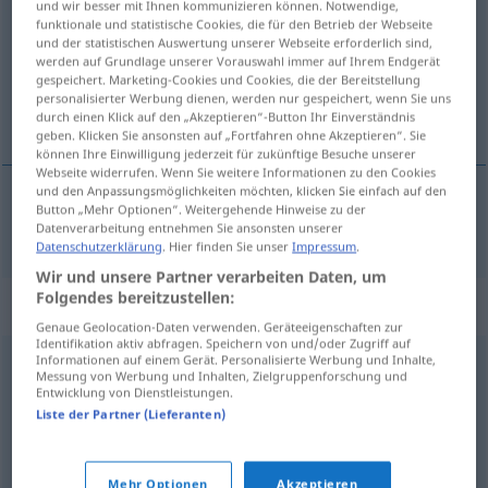
und wir besser mit Ihnen kommunizieren können. Notwendige,
funktionale und statistische Cookies, die für den Betrieb der Webseite
Übersicht aller Übersetzungen
und der statistischen Auswertung unserer Webseite erforderlich sind,
werden auf Grundlage unserer Vorauswahl immer auf Ihrem Endgerät
(Für mehr Details die Übersetzung anklicken/antippen)
gespeichert. Marketing-Cookies und Cookies, die der Bereitstellung
personalisierter Werbung dienen, werden nur gespeichert, wenn Sie uns
odhòd
durch einen Klick auf den „Akzeptieren“-Button Ihr Einverständnis
geben. Klicken Sie ansonsten auf „Fortfahren ohne Akzeptieren“. Sie
können Ihre Einwilligung jederzeit für zukünftige Besuche unserer
Webseite widerrufen. Wenn Sie weitere Informationen zu den Cookies
und den Anpassungsmöglichkeiten möchten, klicken Sie einfach auf den
Button „Mehr Optionen“. Weitergehende Hinweise zu der
odhòd
Abfahrt
Datenverarbeitung entnehmen Sie ansonsten unserer
Datenschutzerklärung
. Hier finden Sie unser
Impressum
.
Wir und unsere Partner verarbeiten Daten, um
Folgendes bereitzustellen:
Synonyme für "Abfahrt"
Genaue Geolocation-Daten verwenden. Geräteeigenschaften zur
Identifikation aktiv abfragen. Speichern von und/oder Zugriff auf
Informationen auf einem Gerät. Personalisierte Werbung und Inhalte,
Messung von Werbung und Inhalten, Zielgruppenforschung und
Piste
,
Skipiste
,
Hang
Entwicklung von Dienstleistungen.
Liste der Partner (Lieferanten)
Abzug
,
Abreise
,
Aufbruch
,
Start
Mehr Optionen
Akzeptieren
© OpenThesaurus.de