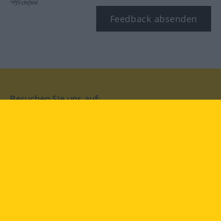
*Pflichtfeld
Feedback absenden
Besuchen Sie uns auf:
facebook
YouTube
Instagram
Langenscheidt
NUTZUNGSBEDINGUNGEN