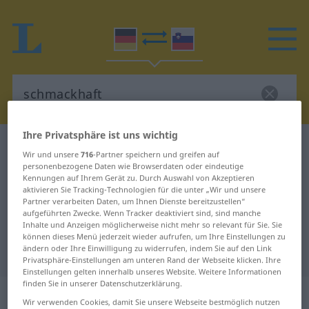
Ihre Privatsphäre ist uns wichtig
Deutsch-Slowenisch Wörterbuch
schmackhaft
Wir und unsere
716
-Partner speichern und greifen auf
Deutsch-Slowenisch Übersetzung
personenbezogene Daten wie Browserdaten oder eindeutige
Kennungen auf Ihrem Gerät zu. Durch Auswahl von Akzeptieren
für "schmackhaft"
aktivieren Sie Tracking-Technologien für die unter „Wir und unsere
Partner verarbeiten Daten, um Ihnen Dienste bereitzustellen“
aufgeführten Zwecke. Wenn Tracker deaktiviert sind, sind manche
Inhalte und Anzeigen möglicherweise nicht mehr so relevant für Sie. Sie
"schmackhaft" Slowenisch
können dieses Menü jederzeit wieder aufrufen, um Ihre Einstellungen zu
ändern oder Ihre Einwilligung zu widerrufen, indem Sie auf den Link
Übersetzung
Privatsphäre-Einstellungen am unteren Rand der Webseite klicken. Ihre
Einstellungen gelten innerhalb unseres Website. Weitere Informationen
finden Sie in unserer Datenschutzerklärung.
„schmackhaft“
Wir verwenden Cookies, damit Sie unsere Webseite bestmöglich nutzen