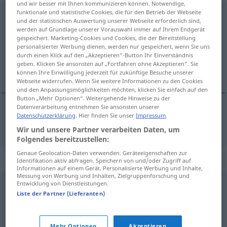
und wir besser mit Ihnen kommunizieren können. Notwendige,
funktionale und statistische Cookies, die für den Betrieb der Webseite
schmackhaft
und der statistischen Auswertung unserer Webseite erforderlich sind,
werden auf Grundlage unserer Vorauswahl immer auf Ihrem Endgerät
Übersicht aller Übersetzungen
gespeichert. Marketing-Cookies und Cookies, die der Bereitstellung
(Für mehr Details die Übersetzung anklicken/antippen)
personalisierter Werbung dienen, werden nur gespeichert, wenn Sie uns
durch einen Klick auf den „Akzeptieren“-Button Ihr Einverständnis
geben. Klicken Sie ansonsten auf „Fortfahren ohne Akzeptieren“. Sie
okúsen
können Ihre Einwilligung jederzeit für zukünftige Besuche unserer
Webseite widerrufen. Wenn Sie weitere Informationen zu den Cookies
und den Anpassungsmöglichkeiten möchten, klicken Sie einfach auf den
Button „Mehr Optionen“. Weitergehende Hinweise zu der
Datenverarbeitung entnehmen Sie ansonsten unserer
Datenschutzerklärung
. Hier finden Sie unser
Impressum
.
okúsen
schmackhaft
Wir und unsere Partner verarbeiten Daten, um
Folgendes bereitzustellen:
Genaue Geolocation-Daten verwenden. Geräteeigenschaften zur
Synonyme für "schmackhaft"
Identifikation aktiv abfragen. Speichern von und/oder Zugriff auf
Informationen auf einem Gerät. Personalisierte Werbung und Inhalte,
Messung von Werbung und Inhalten, Zielgruppenforschung und
Entwicklung von Dienstleistungen.
appetitlich
,
delikat
,
lecker
,
köstlich
Liste der Partner (Lieferanten)
pikant
Mehr Optionen
Akzeptieren