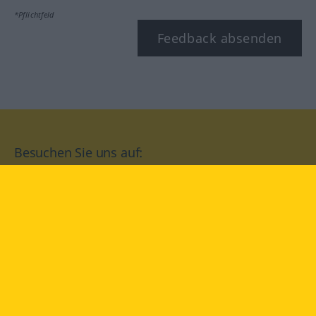
*Pflichtfeld
Feedback absenden
Besuchen Sie uns auf:
facebook
YouTube
Instagram
Langenscheidt
NUTZUNGSBEDINGUNGEN