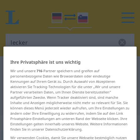
Ihre Privatsphäre ist uns wichtig
Deutsch-Slowenisch Wörterbuch
lecker
Wir und unsere
716
-Partner speichern und greifen auf
Deutsch-Slowenisch Übersetzung
personenbezogene Daten wie Browserdaten oder eindeutige
Kennungen auf Ihrem Gerät zu. Durch Auswahl von Akzeptieren
für "lecker"
aktivieren Sie Tracking-Technologien für die unter „Wir und unsere
Partner verarbeiten Daten, um Ihnen Dienste bereitzustellen“
aufgeführten Zwecke. Wenn Tracker deaktiviert sind, sind manche
Inhalte und Anzeigen möglicherweise nicht mehr so relevant für Sie. Sie
"lecker" Slowenisch Übersetzung
können dieses Menü jederzeit wieder aufrufen, um Ihre Einstellungen zu
ändern oder Ihre Einwilligung zu widerrufen, indem Sie auf den Link
Privatsphäre-Einstellungen am unteren Rand der Webseite klicken. Ihre
„lecker“
Einstellungen gelten innerhalb unseres Website. Weitere Informationen
finden Sie in unserer Datenschutzerklärung.
Wir verwenden Cookies, damit Sie unsere Webseite bestmöglich nutzen
lecker