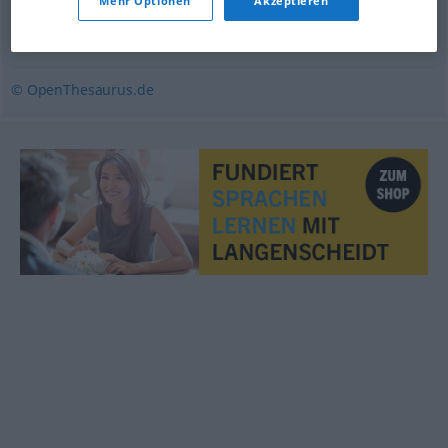
Mehr Optionen
Akzeptieren
knusprig (ugs., fig.)
,
(sexuell) reizend
,
(sexuell) attraktiv
(Hauptform)
© OpenThesaurus.de