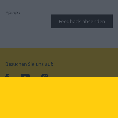
*Pflichtfeld
Feedback absenden
Besuchen Sie uns auf:
facebook
YouTube
Instagram
Langenscheidt