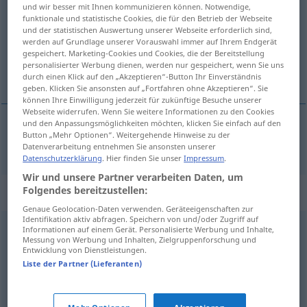
und wir besser mit Ihnen kommunizieren können. Notwendige,
funktionale und statistische Cookies, die für den Betrieb der Webseite
Übersicht aller Übersetzungen
und der statistischen Auswertung unserer Webseite erforderlich sind,
(Für mehr Details die Übersetzung anklicken/antippen)
werden auf Grundlage unserer Vorauswahl immer auf Ihrem Endgerät
gespeichert. Marketing-Cookies und Cookies, die der Bereitstellung
personalisierter Werbung dienen, werden nur gespeichert, wenn Sie uns
slásten
durch einen Klick auf den „Akzeptieren“-Button Ihr Einverständnis
geben. Klicken Sie ansonsten auf „Fortfahren ohne Akzeptieren“. Sie
können Ihre Einwilligung jederzeit für zukünftige Besuche unserer
Webseite widerrufen. Wenn Sie weitere Informationen zu den Cookies
und den Anpassungsmöglichkeiten möchten, klicken Sie einfach auf den
Button „Mehr Optionen“. Weitergehende Hinweise zu der
slásten
lecker
Datenverarbeitung entnehmen Sie ansonsten unserer
Datenschutzerklärung
. Hier finden Sie unser
Impressum
.
Wir und unsere Partner verarbeiten Daten, um
Folgendes bereitzustellen:
Synonyme für "lecker"
Genaue Geolocation-Daten verwenden. Geräteeigenschaften zur
Identifikation aktiv abfragen. Speichern von und/oder Zugriff auf
Informationen auf einem Gerät. Personalisierte Werbung und Inhalte,
appetitlich
,
delikat
,
schmackhaft
,
köstlich
Messung von Werbung und Inhalten, Zielgruppenforschung und
Entwicklung von Dienstleistungen.
Liste der Partner (Lieferanten)
scharf (ugs.)
,
heiß (ugs.)
,
geil (ugs.)
,
rassig (ugs.,
veraltet)
,
sinnlich
,
aufregend
,
aufreizend
,
verführerisch
,