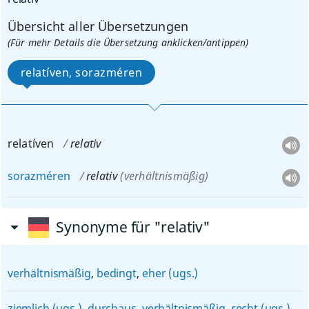
Übersicht aller Übersetzungen
(Für mehr Details die Übersetzung anklicken/antippen)
relatíven, sorazméren
relatíven
relativ
sorazméren
relativ
(verhältnismäßig)
Synonyme für "relativ"
verhältnismäßig
,
bedingt
,
eher (ugs.)
ziemlich (ugs.)
,
durchaus
,
verhältnismäßig
,
recht (ugs.)
,