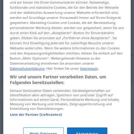
und wir besser mit Ihnen kommunizieren können. Notwendige,
funktionale und statistische Cookies, die für den Betrieb der Webseite
halbwegs
und der statistischen Auswertung unserer Webseite erforderlich sind,
werden auf Grundlage unserer Vorauswahl immer auf Ihrem Endgerät
Übersicht aller Übersetzungen
gespeichert. Marketing-Cookies und Cookies, die der Bereitstellung
(Für mehr Details die Übersetzung anklicken/antippen)
personalisierter Werbung dienen, werden nur gespeichert, wenn Sie uns
durch einen Klick auf den „Akzeptieren“-Button Ihr Einverständnis
geben. Klicken Sie ansonsten auf „Fortfahren ohne Akzeptieren“. Sie
za sílo, kólikor tóliko
können Ihre Einwilligung jederzeit für zukünftige Besuche unserer
Webseite widerrufen. Wenn Sie weitere Informationen zu den Cookies
und den Anpassungsmöglichkeiten möchten, klicken Sie einfach auf den
Button „Mehr Optionen“. Weitergehende Hinweise zu der
Datenverarbeitung entnehmen Sie ansonsten unserer
Datenschutzerklärung
. Hier finden Sie unser
Impressum
.
za
sílo,
kólikor
tóliko
halbwegs
Wir und unsere Partner verarbeiten Daten, um
Folgendes bereitzustellen:
Genaue Geolocation-Daten verwenden. Geräteeigenschaften zur
Synonyme für "halbwegs"
Identifikation aktiv abfragen. Speichern von und/oder Zugriff auf
Informationen auf einem Gerät. Personalisierte Werbung und Inhalte,
Messung von Werbung und Inhalten, Zielgruppenforschung und
Entwicklung von Dienstleistungen.
ziemlich (ugs.)
,
durchaus
,
verhältnismäßig
,
recht (ugs.)
,
Liste der Partner (Lieferanten)
halb
,
ganz (ugs.)
,
mäßig
,
relativ
,
einigermaßen
(Hauptform)
,
reichlich
Mehr Optionen
Akzeptieren