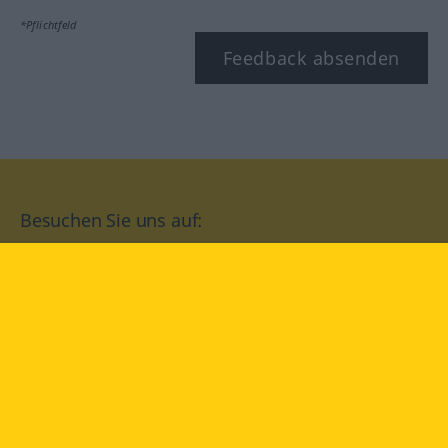
*Pflichtfeld
Feedback absenden
Besuchen Sie uns auf:
facebook
YouTube
Instagram
Langenscheidt