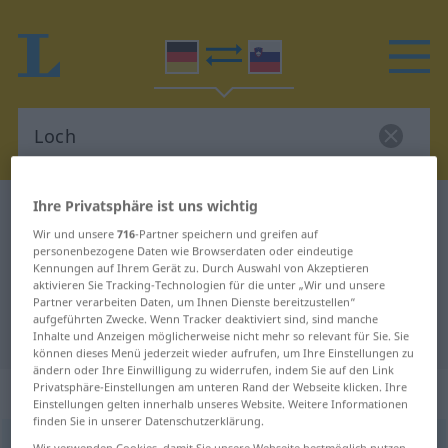
Ihre Privatsphäre ist uns wichtig
Deutsch-Slowenisch Wörterbuch
Loch
Wir und unsere
716
-Partner speichern und greifen auf
Deutsch-Slowenisch Übersetzung
personenbezogene Daten wie Browserdaten oder eindeutige
Kennungen auf Ihrem Gerät zu. Durch Auswahl von Akzeptieren
für "Loch"
aktivieren Sie Tracking-Technologien für die unter „Wir und unsere
Partner verarbeiten Daten, um Ihnen Dienste bereitzustellen“
aufgeführten Zwecke. Wenn Tracker deaktiviert sind, sind manche
"Loch" Slowenisch Übersetzung
Inhalte und Anzeigen möglicherweise nicht mehr so relevant für Sie. Sie
können dieses Menü jederzeit wieder aufrufen, um Ihre Einstellungen zu
ändern oder Ihre Einwilligung zu widerrufen, indem Sie auf den Link
„Loch“
: Neutrum
Privatsphäre-Einstellungen am unteren Rand der Webseite klicken. Ihre
Einstellungen gelten innerhalb unseres Website. Weitere Informationen
finden Sie in unserer Datenschutzerklärung.
Loch
n
Wir verwenden Cookies, damit Sie unsere Webseite bestmöglich nutzen