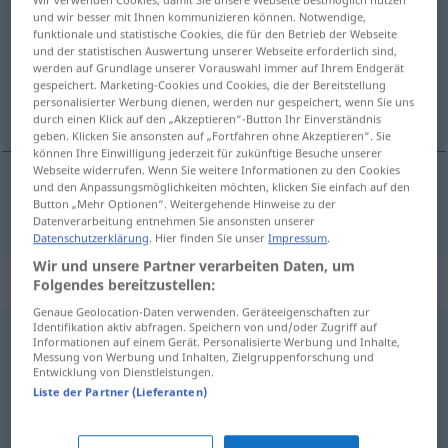
und wir besser mit Ihnen kommunizieren können. Notwendige,
Übersicht aller Übersetzungen
funktionale und statistische Cookies, die für den Betrieb der Webseite
und der statistischen Auswertung unserer Webseite erforderlich sind,
(Für mehr Details die Übersetzung anklicken/antippen)
werden auf Grundlage unserer Vorauswahl immer auf Ihrem Endgerät
gespeichert. Marketing-Cookies und Cookies, die der Bereitstellung
lúknja
personalisierter Werbung dienen, werden nur gespeichert, wenn Sie uns
durch einen Klick auf den „Akzeptieren“-Button Ihr Einverständnis
geben. Klicken Sie ansonsten auf „Fortfahren ohne Akzeptieren“. Sie
können Ihre Einwilligung jederzeit für zukünftige Besuche unserer
Webseite widerrufen. Wenn Sie weitere Informationen zu den Cookies
und den Anpassungsmöglichkeiten möchten, klicken Sie einfach auf den
Button „Mehr Optionen“. Weitergehende Hinweise zu der
lúknja
Loch
Datenverarbeitung entnehmen Sie ansonsten unserer
Datenschutzerklärung
. Hier finden Sie unser
Impressum
.
Wir und unsere Partner verarbeiten Daten, um
Synonyme für "Loch"
Folgendes bereitzustellen:
Genaue Geolocation-Daten verwenden. Geräteeigenschaften zur
Identifikation aktiv abfragen. Speichern von und/oder Zugriff auf
Informationen auf einem Gerät. Personalisierte Werbung und Inhalte,
Grube
,
Senkung
,
Vertiefung
,
Nische
,
Mulde
Messung von Werbung und Inhalten, Zielgruppenforschung und
Entwicklung von Dienstleistungen.
Liste der Partner (Lieferanten)
Gefängnis