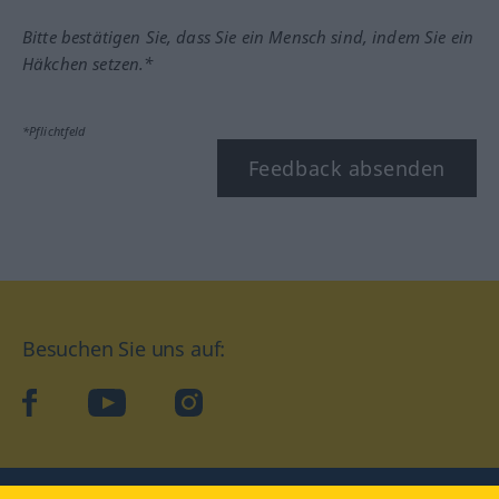
Bitte bestätigen Sie, dass Sie ein Mensch sind, indem Sie ein
Häkchen setzen.*
*Pflichtfeld
Feedback absenden
Besuchen Sie uns auf:
facebook
YouTube
Instagram