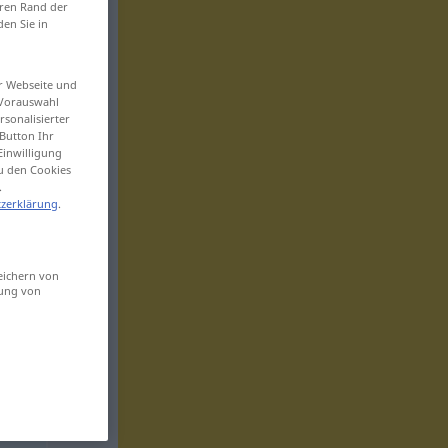
eren Rand der
den Sie in
er Webseite und
 Vorauswahl
sonalisierter
Button Ihr
Einwilligung
zu den Cookies
.
zerklärung
.
eichern von
sung von