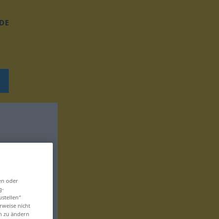
DE
en oder
g-
ustellen“
rweise nicht
en zu ändern