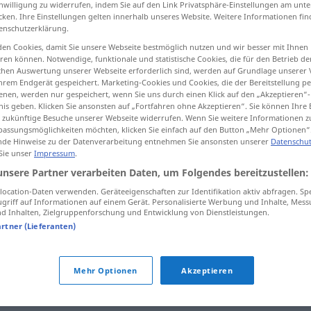
inwilligung zu widerrufen, indem Sie auf den Link Privatsphäre-Einstellungen am unt
cken. Ihre Einstellungen gelten innerhalb unseres Website. Weitere Informationen fin
enschutzerklärung.
en Cookies, damit Sie unsere Webseite bestmöglich nutzen und wir besser mit Ihnen
en können. Notwendige, funktionale und statistische Cookies, die für den Betrieb d
tippen)
ischen Auswertung unserer Webseite erforderlich sind, werden auf Grundlage unserer
hrem Endgerät gespeichert. Marketing-Cookies und Cookies, die der Bereitstellung per
nen, werden nur gespeichert, wenn Sie uns durch einen Klick auf den „Akzeptieren“-
nis geben. Klicken Sie ansonsten auf „Fortfahren ohne Akzeptieren“. Sie können Ihre 
ür zukünftige Besuche unserer Webseite widerrufen. Wenn Sie weitere Informationen 
assungsmöglichkeiten möchten, klicken Sie einfach auf den Button „Mehr Optionen“
de Hinweise zu der Datenverarbeitung entnehmen Sie ansonsten unserer
Datenschut
Grube
 Sie unser
Impressum
.
unsere Partner verarbeiten Daten, um Folgendes bereitzustellen:
ocation-Daten verwenden. Geräteeigenschaften zur Identifikation aktiv abfragen. Sp
Grube
BERGB
griff auf Informationen auf einem Gerät. Personalisierte Werbung und Inhalte, Mes
 Inhalten, Zielgruppenforschung und Entwicklung von Dienstleistungen.
artner (Lieferanten)
Mehr Optionen
Akzeptieren
e