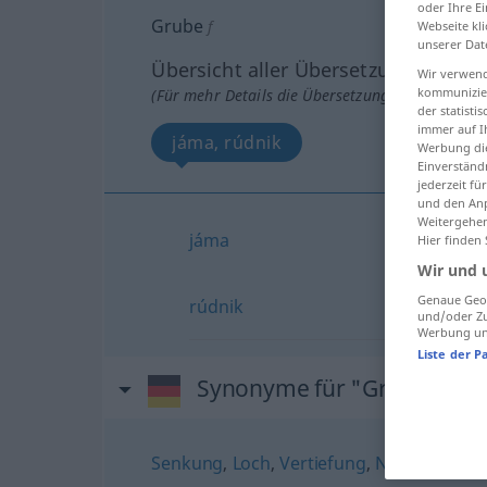
oder Ihre E
Grube
f
Webseite kli
unserer Dat
Übersicht aller Übersetzungen
Wir verwend
kommunizier
(Für mehr Details die Übersetzung anklicken/an
der statist
immer auf I
jáma, rúdnik
Werbung die
Einverständ
jederzeit f
und den Anp
Weitergehen
jáma
Hier finden
Wir und 
Genaue Geol
rúdnik
und/oder Zu
Werbung und
Liste der P
Synonyme für "Grube"
Senkung
,
Loch
,
Vertiefung
,
Nische
,
Muld