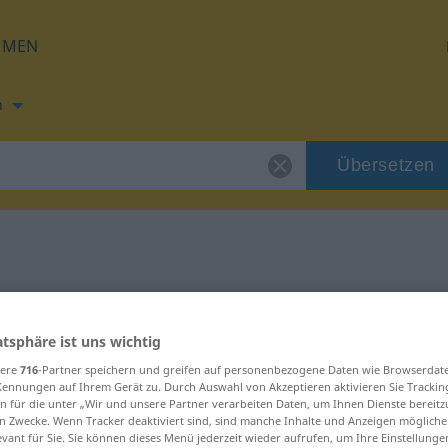
HMEN
h
Übersetzen
ng für "Grube"
atsphäre ist uns wichtig
ng
sere
716
-Partner speichern und greifen auf personenbezogene Daten wie Browserdat
Kennungen auf Ihrem Gerät zu. Durch Auswahl von Akzeptieren aktivieren Sie Trackin
n für die unter „Wir und unsere Partner verarbeiten Daten, um Ihnen Dienste bereitz
n Zwecke. Wenn Tracker deaktiviert sind, sind manche Inhalte und Anzeigen mögliche
evant für Sie. Sie können dieses Menü jederzeit wieder aufrufen, um Ihre Einstellung