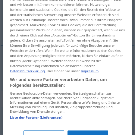
und wir besser mit Ihnen kommunizieren können. Notwendige,
funktionale und statistische Cookies, die für den Betrieb der Webseite
Übersicht aller Übersetzungen
und der statistischen Auswertung unserer Webseite erforderlich sind,
(Für mehr Details die Übersetzung anklicken/antippen)
werden auf Grundlage unserer Vorauswahl immer auf Ihrem Endgerät
gespeichert. Marketing-Cookies und Cookies, die der Bereitstellung
personalisierter Werbung dienen, werden nur gespeichert, wenn Sie uns
struktúra, zgrádba, sestàv
durch einen Klick auf den „Akzeptieren“-Button Ihr Einverständnis
geben. Klicken Sie ansonsten auf „Fortfahren ohne Akzeptieren“. Sie
können Ihre Einwilligung jederzeit für zukünftige Besuche unserer
Webseite widerrufen. Wenn Sie weitere Informationen zu den Cookies
und den Anpassungsmöglichkeiten möchten, klicken Sie einfach auf den
Button „Mehr Optionen“. Weitergehende Hinweise zu der
struktúra,
zgrádba
Gefüge
Datenverarbeitung entnehmen Sie ansonsten unserer
Datenschutzerklärung
. Hier finden Sie unser
Impressum
.
sestàv
Gefüge
Wir und unsere Partner verarbeiten Daten, um
Folgendes bereitzustellen:
Genaue Geolocation-Daten verwenden. Geräteeigenschaften zur
Synonyme für "Gefüge"
Identifikation aktiv abfragen. Speichern von und/oder Zugriff auf
Informationen auf einem Gerät. Personalisierte Werbung und Inhalte,
Messung von Werbung und Inhalten, Zielgruppenforschung und
Entwicklung von Dienstleistungen.
Liste der Partner (Lieferanten)
Verbindung
Rahmen
,
Rand