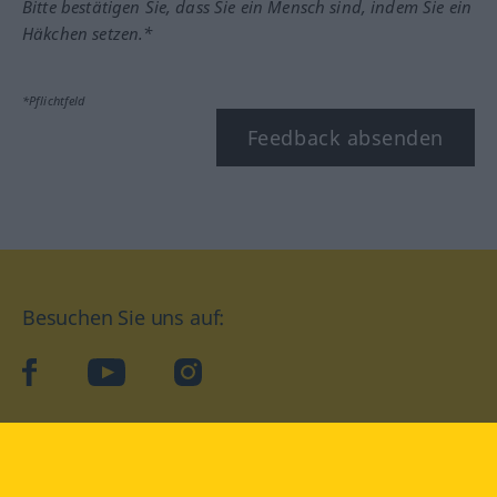
Bitte bestätigen Sie, dass Sie ein Mensch sind, indem Sie ein
Häkchen setzen.*
*Pflichtfeld
Feedback absenden
Besuchen Sie uns auf:
facebook
YouTube
Instagram