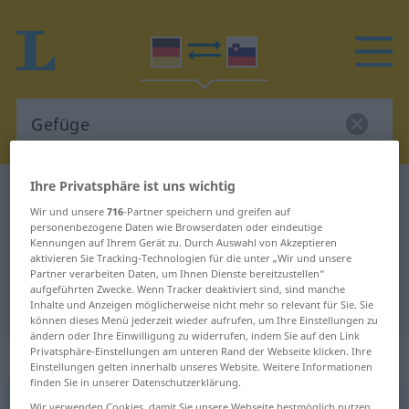
Ihre Privatsphäre ist uns wichtig
Deutsch-Slowenisch Wörterbuch
Gefüge
Wir und unsere
716
-Partner speichern und greifen auf
Deutsch-Slowenisch Übersetzung
personenbezogene Daten wie Browserdaten oder eindeutige
Kennungen auf Ihrem Gerät zu. Durch Auswahl von Akzeptieren
für "Gefüge"
aktivieren Sie Tracking-Technologien für die unter „Wir und unsere
Partner verarbeiten Daten, um Ihnen Dienste bereitzustellen“
aufgeführten Zwecke. Wenn Tracker deaktiviert sind, sind manche
"Gefüge" Slowenisch Übersetzung
Inhalte und Anzeigen möglicherweise nicht mehr so relevant für Sie. Sie
können dieses Menü jederzeit wieder aufrufen, um Ihre Einstellungen zu
ändern oder Ihre Einwilligung zu widerrufen, indem Sie auf den Link
Privatsphäre-Einstellungen am unteren Rand der Webseite klicken. Ihre
„Gefüge“
: Neutrum
Einstellungen gelten innerhalb unseres Website. Weitere Informationen
finden Sie in unserer Datenschutzerklärung.
Gefüge
n
Wir verwenden Cookies, damit Sie unsere Webseite bestmöglich nutzen