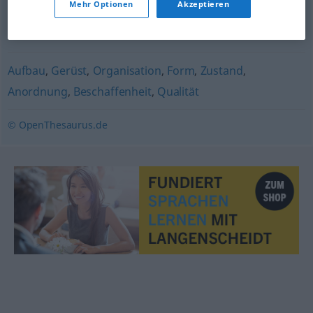
Mehr Optionen
Akzeptieren
Gitter
Aufbau
,
Gerüst
,
Organisation
,
Form
,
Zustand
,
Anordnung
,
Beschaffenheit
,
Qualität
© OpenThesaurus.de