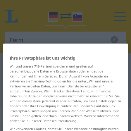
Ihre Privatsphäre ist uns wichtig
Deutsch-Slowenisch Wörterbuch
Form
Wir und unsere
716
-Partner speichern und greifen auf
Deutsch-Slowenisch Übersetzung
personenbezogene Daten wie Browserdaten oder eindeutige
Kennungen auf Ihrem Gerät zu. Durch Auswahl von Akzeptieren
für "Form"
aktivieren Sie Tracking-Technologien für die unter „Wir und unsere
Partner verarbeiten Daten, um Ihnen Dienste bereitzustellen“
aufgeführten Zwecke. Wenn Tracker deaktiviert sind, sind manche
Inhalte und Anzeigen möglicherweise nicht mehr so relevant für Sie. Sie
"Form" Slowenisch Übersetzung
können dieses Menü jederzeit wieder aufrufen, um Ihre Einstellungen zu
ändern oder Ihre Einwilligung zu widerrufen, indem Sie auf den Link
Privatsphäre-Einstellungen am unteren Rand der Webseite klicken. Ihre
„Form“
: Femininum
Einstellungen gelten innerhalb unseres Website. Weitere Informationen
finden Sie in unserer Datenschutzerklärung.
Wir verwenden Cookies, damit Sie unsere Webseite bestmöglich nutzen
Form
f