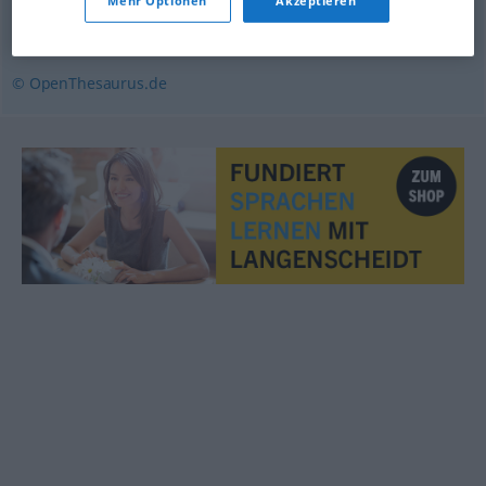
Mehr Optionen
Akzeptieren
Anordnung
,
Beschaffenheit
,
Qualität
© OpenThesaurus.de