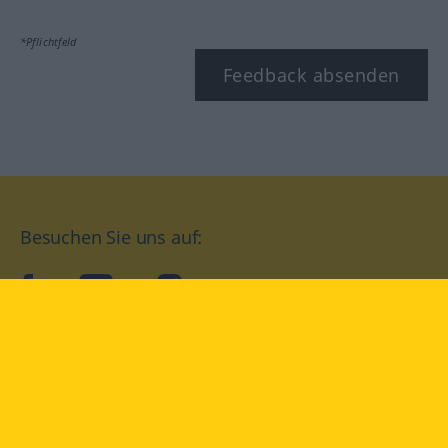
*Pflichtfeld
Feedback absenden
Besuchen Sie uns auf:
facebook
YouTube
Instagram
Langenscheidt