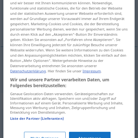
und wir besser mit Ihnen kommunizieren können. Notwendige,
funktionale und statistische Cookies, die für den Betrieb der Webseite
Übersicht aller Übersetzungen
und der statistischen Auswertung unserer Webseite erforderlich sind,
(Für mehr Details die Übersetzung anklicken/antippen)
werden auf Grundlage unserer Vorauswahl immer auf Ihrem Endgerät
gespeichert. Marketing-Cookies und Cookies, die der Bereitstellung
personalisierter Werbung dienen, werden nur gespeichert, wenn Sie uns
oblíka, kondícija
durch einen Klick auf den „Akzeptieren“-Button Ihr Einverständnis
geben. Klicken Sie ansonsten auf „Fortfahren ohne Akzeptieren“. Sie
können Ihre Einwilligung jederzeit für zukünftige Besuche unserer
Webseite widerrufen. Wenn Sie weitere Informationen zu den Cookies
und den Anpassungsmöglichkeiten möchten, klicken Sie einfach auf den
Button „Mehr Optionen“. Weitergehende Hinweise zu der
oblíka
Form
Datenverarbeitung entnehmen Sie ansonsten unserer
Datenschutzerklärung
. Hier finden Sie unser
Impressum
.
kondícija
Form
SPORT
Wir und unsere Partner verarbeiten Daten, um
Folgendes bereitzustellen:
Genaue Geolocation-Daten verwenden. Geräteeigenschaften zur
Identifikation aktiv abfragen. Speichern von und/oder Zugriff auf
Synonyme für "Form"
Informationen auf einem Gerät. Personalisierte Werbung und Inhalte,
Messung von Werbung und Inhalten, Zielgruppenforschung und
Entwicklung von Dienstleistungen.
Liste der Partner (Lieferanten)
Gestalt
Aufbau
,
Gerüst
,
Organisation
,
Zustand
,
Gefüge
,