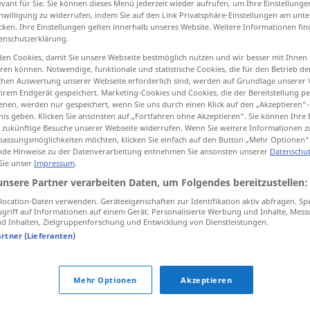
evant für Sie. Sie können dieses Menü jederzeit wieder aufrufen, um Ihre Einstellung
inwilligung zu widerrufen, indem Sie auf den Link Privatsphäre-Einstellungen am unt
cken. Ihre Einstellungen gelten innerhalb unseres Website. Weitere Informationen fin
enschutzerklärung.
en Cookies, damit Sie unsere Webseite bestmöglich nutzen und wir besser mit Ihnen
tippen)
en können. Notwendige, funktionale und statistische Cookies, die für den Betrieb d
ischen Auswertung unserer Webseite erforderlich sind, werden auf Grundlage unserer
hrem Endgerät gespeichert. Marketing-Cookies und Cookies, die der Bereitstellung per
nen, werden nur gespeichert, wenn Sie uns durch einen Klick auf den „Akzeptieren“-
nis geben. Klicken Sie ansonsten auf „Fortfahren ohne Akzeptieren“. Sie können Ihre 
ür zukünftige Besuche unserer Webseite widerrufen. Wenn Sie weitere Informationen 
assungsmöglichkeiten möchten, klicken Sie einfach auf den Button „Mehr Optionen“
üppig
de Hinweise zu der Datenverarbeitung entnehmen Sie ansonsten unserer
Datenschut
 Sie unser
Impressum
.
unsere Partner verarbeiten Daten, um Folgendes bereitzustellen:
üppig
Mahl
ocation-Daten verwenden. Geräteeigenschaften zur Identifikation aktiv abfragen. Sp
griff auf Informationen auf einem Gerät. Personalisierte Werbung und Inhalte, Mes
 Inhalten, Zielgruppenforschung und Entwicklung von Dienstleistungen.
artner (Lieferanten)
Mehr Optionen
Akzeptieren
nte, Pension, Tantiemen, Diäten)
,
dick (ugs., fig.)