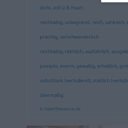
dicht
,
voll (z.B. Haar)
reichhaltig
,
unbegrenzt
,
reich
,
zahlreich
,
prächtig
,
verschwenderisch
reichhaltig
,
reichlich
,
ausführlich
,
ausgieb
pompös
,
enorm
,
gewaltig
,
erheblich
,
gro
vollschlank (verhüllend)
,
stattlich (verhül
übermäßig
© OpenThesaurus.de