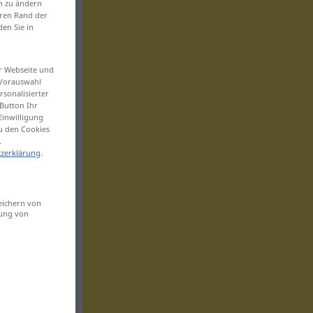
en zu ändern
eren Rand der
den Sie in
er Webseite und
 Vorauswahl
sonalisierter
Button Ihr
Einwilligung
zu den Cookies
.
zerklärung
.
eichern von
sung von