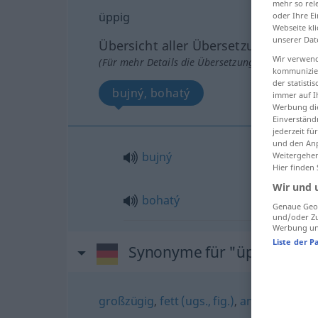
mehr so rel
üppig
oder Ihre E
Webseite kli
unserer Dat
Übersicht aller Übersetzungen
Wir verwend
(Für mehr Details die Übersetzung anklicken/an
kommunizier
der statist
bujný, bohatý
immer auf I
Werbung die
Einverständ
jederzeit f
und den Anp
bujný
Weitergehen
Hier finden
Wir und 
bohatý
Genaue Geol
und/oder Zu
Werbung und
Liste der P
Synonyme für "üppig"
großzügig
,
fett (ugs., fig.)
,
ansehnlich (Re