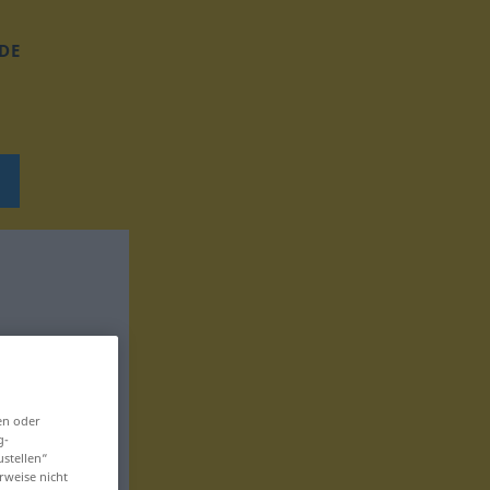
DE
en oder
g-
ustellen“
rweise nicht