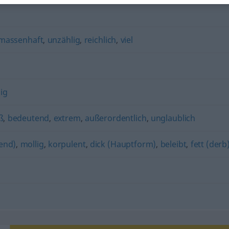
massenhaft
,
unzählig
,
reichlich
,
viel
ig
ß
,
bedeutend
,
extrem
,
außerordentlich
,
unglaublich
lend)
,
mollig
,
korpulent
,
dick (Hauptform)
,
beleibt
,
fett (derb