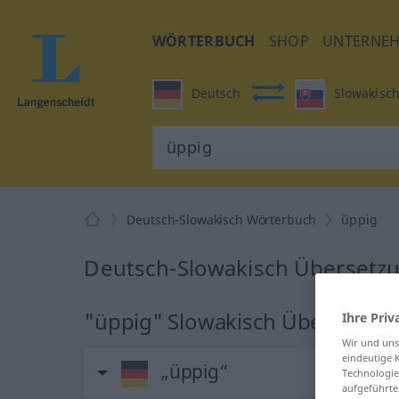
WÖRTERBUCH
SHOP
UNTERNE
Deutsch
Slowakisc
Deutsch-Slowakisch Wörterbuch
üppig
Deutsch-Slowakisch Übersetzu
"üppig" Slowakisch Übersetzu
Ihre Priv
Wir und un
eindeutige 
„üppig“
Technologie
aufgeführte