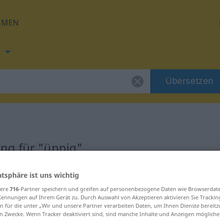
HMEN
h
Übersetzen
ng für "üppig"
ng
atsphäre ist uns wichtig
sere
716
-Partner speichern und greifen auf personenbezogene Daten wie Browserdat
Kennungen auf Ihrem Gerät zu. Durch Auswahl von Akzeptieren aktivieren Sie Trackin
n für die unter „Wir und unsere Partner verarbeiten Daten, um Ihnen Dienste bereitz
n Zwecke. Wenn Tracker deaktiviert sind, sind manche Inhalte und Anzeigen mögliche