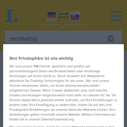
Ihre Privatsphäre ist uns wichtig
Deutsch-Slowakisch Wörterbuch
reichhaltig
Wir und unsere
716
-Partner speichern und greifen auf
Deutsch-Slowakisch Übersetzung
personenbezogene Daten wie Browserdaten oder eindeutige
Kennungen auf Ihrem Gerät zu. Durch Auswahl von Akzeptieren
für "reichhaltig"
aktivieren Sie Tracking-Technologien für die unter „Wir und unsere
Partner verarbeiten Daten, um Ihnen Dienste bereitzustellen“
aufgeführten Zwecke. Wenn Tracker deaktiviert sind, sind manche
"reichhaltig" Slowakisch
Inhalte und Anzeigen möglicherweise nicht mehr so relevant für Sie. Sie
können dieses Menü jederzeit wieder aufrufen, um Ihre Einstellungen zu
Übersetzung
ändern oder Ihre Einwilligung zu widerrufen, indem Sie auf den Link
Privatsphäre-Einstellungen am unteren Rand der Webseite klicken. Ihre
Einstellungen gelten innerhalb unseres Website. Weitere Informationen
„reichhaltig“
finden Sie in unserer Datenschutzerklärung.
Wir verwenden Cookies, damit Sie unsere Webseite bestmöglich nutzen