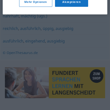
Mehr Optionen
Akzeptieren
üppig
,
reichlich
,
viel
nahrhaft
,
mächtig (ugs.)
reichlich
,
ausführlich
,
üppig
,
ausgiebig
ausführlich
,
eingehend
,
ausgiebig
© OpenThesaurus.de