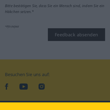
Bitte bestätigen Sie, dass Sie ein Mensch sind, indem Sie ein
Häkchen setzen.*
*Pflichtfeld
Feedback absenden
Besuchen Sie uns auf:
facebook
YouTube
Instagram