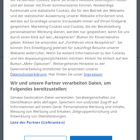
und wir besser mit Ihnen kommunizieren können. Notwendige,
reichhaltig
funktionale und statistische Cookies, die für den Betrieb der Webseite
und der statistischen Auswertung unserer Webseite erforderlich sind,
Übersicht aller Übersetzungen
werden auf Grundlage unserer Vorauswahl immer auf Ihrem Endgerät
gespeichert. Marketing-Cookies und Cookies, die der Bereitstellung
(Für mehr Details die Übersetzung anklicken/antippen)
personalisierter Werbung dienen, werden nur gespeichert, wenn Sie uns
durch einen Klick auf den „Akzeptieren“-Button Ihr Einverständnis
hojný
geben. Klicken Sie ansonsten auf „Fortfahren ohne Akzeptieren“. Sie
können Ihre Einwilligung jederzeit für zukünftige Besuche unserer
Webseite widerrufen. Wenn Sie weitere Informationen zu den Cookies
und den Anpassungsmöglichkeiten möchten, klicken Sie einfach auf den
Button „Mehr Optionen“. Weitergehende Hinweise zu der
Datenverarbeitung entnehmen Sie ansonsten unserer
hojný
reichhaltig
Datenschutzerklärung
. Hier finden Sie unser
Impressum
.
Wir und unsere Partner verarbeiten Daten, um
Folgendes bereitzustellen:
Synonyme für "reichhaltig"
Genaue Geolocation-Daten verwenden. Geräteeigenschaften zur
Identifikation aktiv abfragen. Speichern von und/oder Zugriff auf
Informationen auf einem Gerät. Personalisierte Werbung und Inhalte,
Messung von Werbung und Inhalten, Zielgruppenforschung und
Entwicklung von Dienstleistungen.
zahlreich
,
grenzenlos
,
verschiedenartig
Liste der Partner (Lieferanten)
unbegrenzt
,
reich
,
zahlreich
,
massenhaft
,
unzählig
,