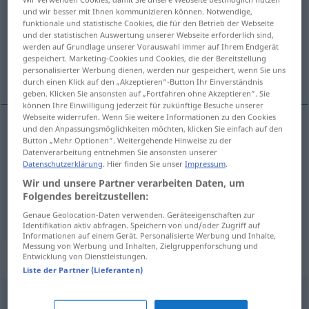
und wir besser mit Ihnen kommunizieren können. Notwendige,
funktionale und statistische Cookies, die für den Betrieb der Webseite
Übersicht aller Übersetzungen
und der statistischen Auswertung unserer Webseite erforderlich sind,
(Für mehr Details die Übersetzung anklicken/antippen)
werden auf Grundlage unserer Vorauswahl immer auf Ihrem Endgerät
gespeichert. Marketing-Cookies und Cookies, die der Bereitstellung
personalisierter Werbung dienen, werden nur gespeichert, wenn Sie uns
časť, partia, úloha, rola
durch einen Klick auf den „Akzeptieren“-Button Ihr Einverständnis
geben. Klicken Sie ansonsten auf „Fortfahren ohne Akzeptieren“. Sie
können Ihre Einwilligung jederzeit für zukünftige Besuche unserer
Webseite widerrufen. Wenn Sie weitere Informationen zu den Cookies
und den Anpassungsmöglichkeiten möchten, klicken Sie einfach auf den
Button „Mehr Optionen“. Weitergehende Hinweise zu der
časť
Partie
Teil
Datenverarbeitung entnehmen Sie ansonsten unserer
Datenschutzerklärung
. Hier finden Sie unser
Impressum
.
partia
Partie
Spiel
Wir und unsere Partner verarbeiten Daten, um
Folgendes bereitzustellen:
úloha
,
rola
Partie
THEAT
Genaue Geolocation-Daten verwenden. Geräteeigenschaften zur
Identifikation aktiv abfragen. Speichern von und/oder Zugriff auf
Informationen auf einem Gerät. Personalisierte Werbung und Inhalte,
Messung von Werbung und Inhalten, Zielgruppenforschung und
Synonyme für "Partie"
Entwicklung von Dienstleistungen.
Liste der Partner (Lieferanten)
Durchgang
,
Drittel (Eishockey)
,
Satz
,
Runde
,
Halbzeit