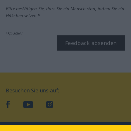
Bitte bestätigen Sie, dass Sie ein Mensch sind, indem Sie ein
Häkchen setzen.*
*Pflichtfeld
Feedback absenden
Besuchen Sie uns auf:
facebook
YouTube
Instagram