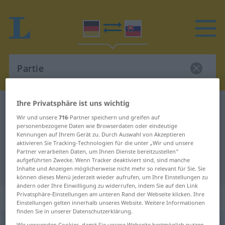
Ihre Privatsphäre ist uns wichtig
Deutsch-Slowakisch Wörterbuch
Partie
Wir und unsere
716
-Partner speichern und greifen auf
Deutsch-Slowakisch Übersetzung
personenbezogene Daten wie Browserdaten oder eindeutige
Kennungen auf Ihrem Gerät zu. Durch Auswahl von Akzeptieren
für "Partie"
aktivieren Sie Tracking-Technologien für die unter „Wir und unsere
Partner verarbeiten Daten, um Ihnen Dienste bereitzustellen“
aufgeführten Zwecke. Wenn Tracker deaktiviert sind, sind manche
"Partie" Slowakisch Übersetzung
Inhalte und Anzeigen möglicherweise nicht mehr so relevant für Sie. Sie
können dieses Menü jederzeit wieder aufrufen, um Ihre Einstellungen zu
ändern oder Ihre Einwilligung zu widerrufen, indem Sie auf den Link
Privatsphäre-Einstellungen am unteren Rand der Webseite klicken. Ihre
„Partie“
: feminin
Einstellungen gelten innerhalb unseres Website. Weitere Informationen
finden Sie in unserer Datenschutzerklärung.
Partie
f
Wir verwenden Cookies, damit Sie unsere Webseite bestmöglich nutzen