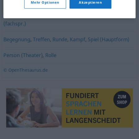
Mehr Optionen
Akzeptieren
Posten
,
Lot (fachspr.)
,
Schwung (ugs.)
,
Lieferung
,
Los
(fachspr.)
Begegnung
,
Treffen
,
Runde
,
Kampf
,
Spiel (Hauptform)
Person (Theater)
,
Rolle
© OpenThesaurus.de