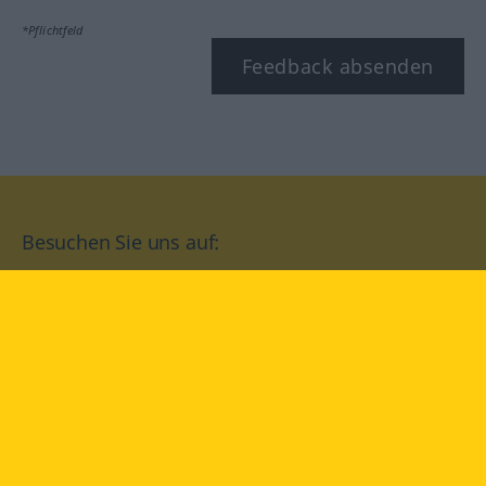
*Pflichtfeld
Feedback absenden
Besuchen Sie uns auf:
facebook
YouTube
Instagram
Langenscheidt