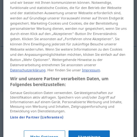
und wir besser mit Ihnen kommunizieren können. Notwendige,
funktionale und statistische Cookies, die für den Betrieb der Webseite
Übersicht aller Übersetzungen
und der statistischen Auswertung unserer Webseite erforderlich sind,
werden auf Grundlage unserer Vorauswahl immer auf Ihrem Endgerät
(Für mehr Details die Übersetzung anklicken/antippen)
gespeichert. Marketing-Cookies und Cookies, die der Bereitstellung
personalisierter Werbung dienen, werden nur gespeichert, wenn Sie uns
zápas, boj, bitka
durch einen Klick auf den „Akzeptieren“-Button Ihr Einverständnis
geben. Klicken Sie ansonsten auf „Fortfahren ohne Akzeptieren“. Sie
können Ihre Einwilligung jederzeit für zukünftige Besuche unserer
Webseite widerrufen. Wenn Sie weitere Informationen zu den Cookies
und den Anpassungsmöglichkeiten möchten, klicken Sie einfach auf den
Button „Mehr Optionen“. Weitergehende Hinweise zu der
zápas
,
boj
Kampf
Datenverarbeitung entnehmen Sie ansonsten unserer
Datenschutzerklärung
. Hier finden Sie unser
Impressum
.
bitka
f
Kampf
Wir und unsere Partner verarbeiten Daten, um
Folgendes bereitzustellen:
Genaue Geolocation-Daten verwenden. Geräteeigenschaften zur
Identifikation aktiv abfragen. Speichern von und/oder Zugriff auf
Synonyme für "Kampf"
Informationen auf einem Gerät. Personalisierte Werbung und Inhalte,
Messung von Werbung und Inhalten, Zielgruppenforschung und
Entwicklung von Dienstleistungen.
Liste der Partner (Lieferanten)
Begegnung
,
Treffen
,
Runde
,
Spiel (Hauptform)
,
Partie
Schlacht
,
Treffen (geh., veraltet)
Mehr Optionen
Akzeptieren