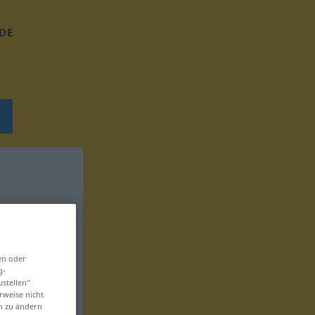
DE
en oder
g-
ustellen“
rweise nicht
en zu ändern