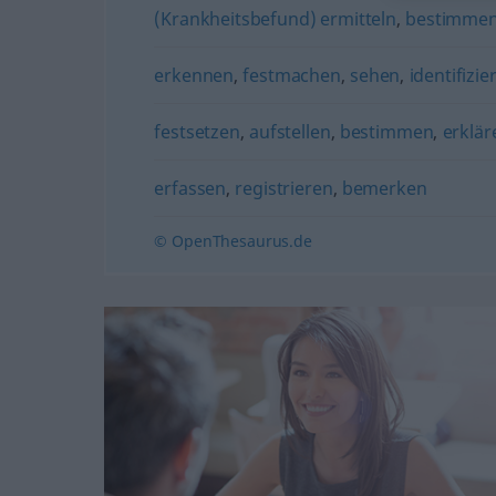
(Krankheitsbefund) ermitteln
,
bestimme
erkennen
,
festmachen
,
sehen
,
identifizie
festsetzen
,
aufstellen
,
bestimmen
,
erklär
erfassen
,
registrieren
,
bemerken
© OpenThesaurus.de