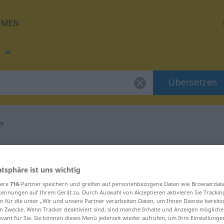
HMEN
h
Übersetzen
en
g für "feststellen"
atsphäre ist uns wichtig
etzung
sere
716
-Partner speichern und greifen auf personenbezogene Daten wie Browserdat
Kennungen auf Ihrem Gerät zu. Durch Auswahl von Akzeptieren aktivieren Sie Trackin
n für die unter „Wir und unsere Partner verarbeiten Daten, um Ihnen Dienste bereitz
n Zwecke. Wenn Tracker deaktiviert sind, sind manche Inhalte und Anzeigen mögliche
evant für Sie. Sie können dieses Menü jederzeit wieder aufrufen, um Ihre Einstellung