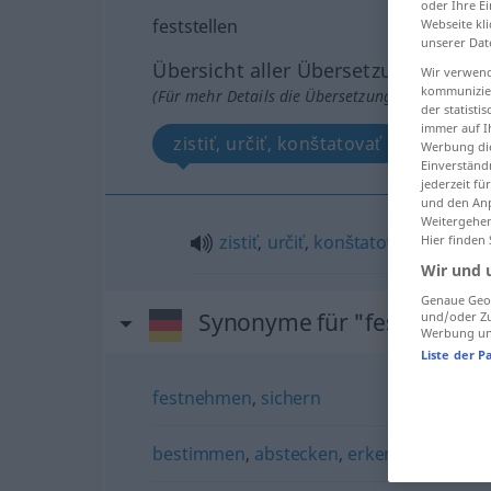
oder Ihre E
feststellen
Webseite kli
unserer Dat
Übersicht aller Übersetzungen
Wir verwend
kommunizier
(Für mehr Details die Übersetzung anklicken/an
der statist
immer auf I
zistiť, určiť, konštatovať
Werbung die
Einverständ
jederzeit f
und den Anp
Weitergehen
zistiť
,
určiť
,
konštatovať
Hier finden
Wir und 
Genaue Geol
Synonyme für "feststellen"
und/oder Zu
Werbung und
Liste der P
festnehmen
,
sichern
bestimmen
,
abstecken
,
erkennen