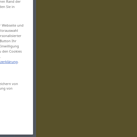
eren Rand der
den Sie in
er Webseite und
 Vorauswahl
sonalisierter
Button Ihr
Einwilligung
zu den Cookies
.
zerklärung
.
eichern von
sung von