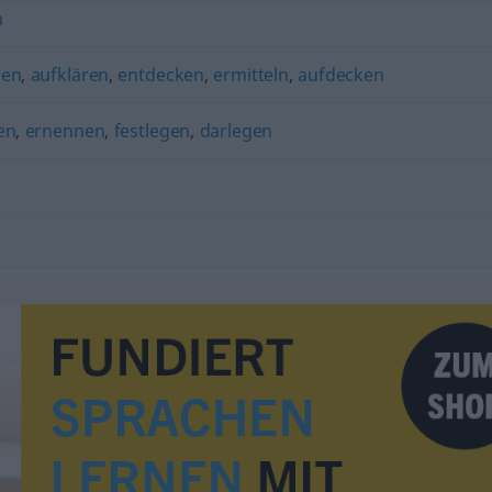
n
ren
,
aufklären
,
entdecken
,
ermitteln
,
aufdecken
en
,
ernennen
,
festlegen
,
darlegen