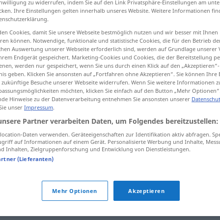
inwilligung zu widerrufen, indem Sie auf den Link Privatsphäre-Einstellungen am unt
cken. Ihre Einstellungen gelten innerhalb unseres Website. Weitere Informationen fin
enschutzerklärung.
en Cookies, damit Sie unsere Webseite bestmöglich nutzen und wir besser mit Ihnen
en können. Notwendige, funktionale und statistische Cookies, die für den Betrieb d
tippen)
ischen Auswertung unserer Webseite erforderlich sind, werden auf Grundlage unserer
hrem Endgerät gespeichert. Marketing-Cookies und Cookies, die der Bereitstellung per
nen, werden nur gespeichert, wenn Sie uns durch einen Klick auf den „Akzeptieren“-
nis geben. Klicken Sie ansonsten auf „Fortfahren ohne Akzeptieren“. Sie können Ihre 
ür zukünftige Besuche unserer Webseite widerrufen. Wenn Sie weitere Informationen 
assungsmöglichkeiten möchten, klicken Sie einfach auf den Button „Mehr Optionen“
de Hinweise zu der Datenverarbeitung entnehmen Sie ansonsten unserer
Datenschut
feststellen
 Sie unser
Impressum
.
unsere Partner verarbeiten Daten, um Folgendes bereitzustellen:
ocation-Daten verwenden. Geräteeigenschaften zur Identifikation aktiv abfragen. Sp
griff auf Informationen auf einem Gerät. Personalisierte Werbung und Inhalte, Mes
 Inhalten, Zielgruppenforschung und Entwicklung von Dienstleistungen.
artner (Lieferanten)
Mehr Optionen
Akzeptieren