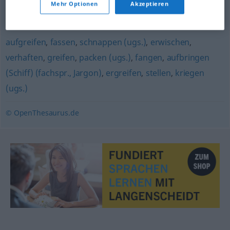
Mehr Optionen
Akzeptieren
verhaften
aufgreifen
,
fassen
,
schnappen (ugs.)
,
erwischen
,
verhaften
,
greifen
,
packen (ugs.)
,
fangen
,
aufbringen
(Schiff) (fachspr., Jargon)
,
ergreifen
,
stellen
,
kriegen
(ugs.)
© OpenThesaurus.de