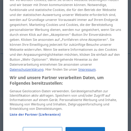
und wir besser mit Ihnen kommunizieren können. Notwendige,
festnehmen
funktionale und statistische Cookies, die für den Betrieb der Webseite
und der statistischen Auswertung unserer Webseite erforderlich sind,
Übersicht aller Übersetzungen
werden auf Grundlage unserer Vorauswahl immer auf Ihrem Endgerät
gespeichert. Marketing-Cookies und Cookies, die der Bereitstellung
(Für mehr Details die Übersetzung anklicken/antippen)
personalisierter Werbung dienen, werden nur gespeichert, wenn Sie uns
durch einen Klick auf den „Akzeptieren“-Button Ihr Einverständnis
chytiť, uväzniť, zavrieť
geben. Klicken Sie ansonsten auf „Fortfahren ohne Akzeptieren“. Sie
können Ihre Einwilligung jederzeit für zukünftige Besuche unserer
Webseite widerrufen. Wenn Sie weitere Informationen zu den Cookies
und den Anpassungsmöglichkeiten möchten, klicken Sie einfach auf den
Button „Mehr Optionen“. Weitergehende Hinweise zu der
Datenverarbeitung entnehmen Sie ansonsten unserer
chytiť
festnehmen
Datenschutzerklärung
. Hier finden Sie unser
Impressum
.
Wir und unsere Partner verarbeiten Daten, um
Folgendes bereitzustellen:
uväzniť
,
zavrieť
festnehmen
Genaue Geolocation-Daten verwenden. Geräteeigenschaften zur
Identifikation aktiv abfragen. Speichern von und/oder Zugriff auf
Informationen auf einem Gerät. Personalisierte Werbung und Inhalte,
Synonyme für "festnehmen"
Messung von Werbung und Inhalten, Zielgruppenforschung und
Entwicklung von Dienstleistungen.
Liste der Partner (Lieferanten)
feststellen
,
sichern