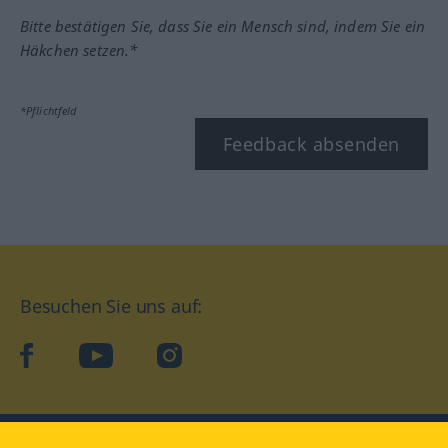
Bitte bestätigen Sie, dass Sie ein Mensch sind, indem Sie ein
Häkchen setzen.*
*Pflichtfeld
Feedback absenden
Besuchen Sie uns auf:
facebook
YouTube
Instagram