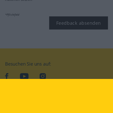
*Pflichtfeld
Feedback absenden
Besuchen Sie uns auf:
facebook
YouTube
Instagram
Langenscheidt