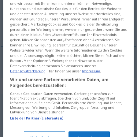
und wir besser mit Ihnen kommunizieren können. Notwendige,
funktionale und statistische Cookies, die für den Betrieb der Webseite
Übersicht aller Übersetzungen
und der statistischen Auswertung unserer Webseite erforderlich sind,
(Für mehr Details die Übersetzung anklicken/antippen)
werden auf Grundlage unserer Vorauswahl immer auf Ihrem Endgerät
gespeichert. Marketing-Cookies und Cookies, die der Bereitstellung
personalisierter Werbung dienen, werden nur gespeichert, wenn Sie uns
хапсити
durch einen Klick auf den „Akzeptieren“-Button Ihr Einverständnis
geben. Klicken Sie ansonsten auf „Fortfahren ohne Akzeptieren“. Sie
können Ihre Einwilligung jederzeit für zukünftige Besuche unserer
Webseite widerrufen. Wenn Sie weitere Informationen zu den Cookies
und den Anpassungsmöglichkeiten möchten, klicken Sie einfach auf den
Button „Mehr Optionen“. Weitergehende Hinweise zu der
хапсити
verhaften
Datenverarbeitung entnehmen Sie ansonsten unserer
Datenschutzerklärung
. Hier finden Sie unser
Impressum
.
Wir und unsere Partner verarbeiten Daten, um
Synonyme für "verhaften"
Folgendes bereitzustellen:
Genaue Geolocation-Daten verwenden. Geräteeigenschaften zur
Identifikation aktiv abfragen. Speichern von und/oder Zugriff auf
Informationen auf einem Gerät. Personalisierte Werbung und Inhalte,
erwischen
Messung von Werbung und Inhalten, Zielgruppenforschung und
Entwicklung von Dienstleistungen.
Liste der Partner (Lieferanten)
festnehmen