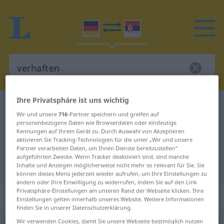
Ihre Privatsphäre ist uns wichtig
Deutsch-Serbisch Wörterbuch
verhaften
Wir und unsere
716
-Partner speichern und greifen auf
Deutsch-Serbisch Übersetzung für
personenbezogene Daten wie Browserdaten oder eindeutige
Kennungen auf Ihrem Gerät zu. Durch Auswahl von Akzeptieren
"verhaften"
aktivieren Sie Tracking-Technologien für die unter „Wir und unsere
Partner verarbeiten Daten, um Ihnen Dienste bereitzustellen“
aufgeführten Zwecke. Wenn Tracker deaktiviert sind, sind manche
"verhaften" Serbisch Übersetzung
Inhalte und Anzeigen möglicherweise nicht mehr so relevant für Sie. Sie
können dieses Menü jederzeit wieder aufrufen, um Ihre Einstellungen zu
ändern oder Ihre Einwilligung zu widerrufen, indem Sie auf den Link
Privatsphäre-Einstellungen am unteren Rand der Webseite klicken. Ihre
„verhaften“
Einstellungen gelten innerhalb unseres Website. Weitere Informationen
finden Sie in unserer Datenschutzerklärung.
Wir verwenden Cookies, damit Sie unsere Webseite bestmöglich nutzen
verhaften