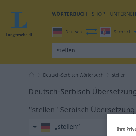
WÖRTERBUCH
SHOP
UNTERNE
Deutsch
Serbisch
Deutsch-Serbisch Wörterbuch
stellen
Deutsch-Serbisch Übersetzung 
"stellen" Serbisch Übersetzung
„stellen“
Ihre Priv