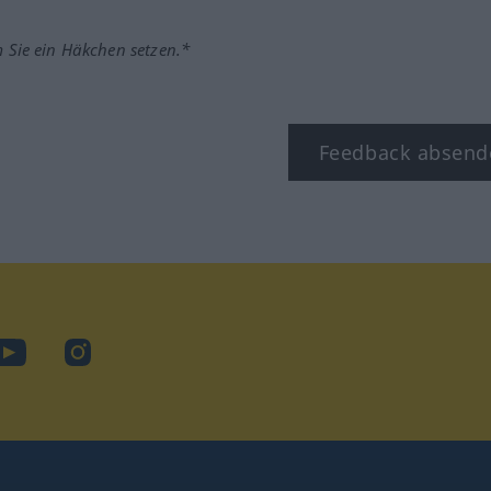
m Sie ein Häkchen setzen.*
Feedback absend
ook
YouTube
Instagram