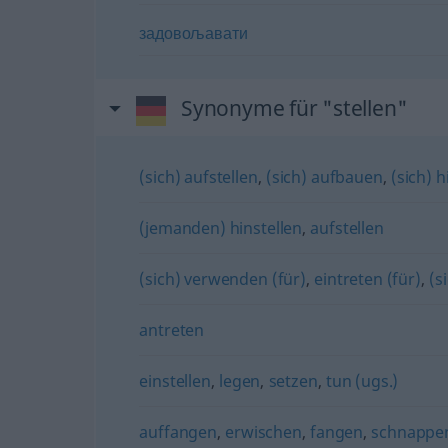
задовољавати
Synonyme für "stellen"
(sich) aufstellen
,
(sich) aufbauen
,
(sich) h
(jemanden) hinstellen
,
aufstellen
(sich) verwenden (für)
,
eintreten (für)
,
(s
antreten
einstellen
,
legen
,
setzen
,
tun (ugs.)
auffangen
,
erwischen
,
fangen
,
schnappe