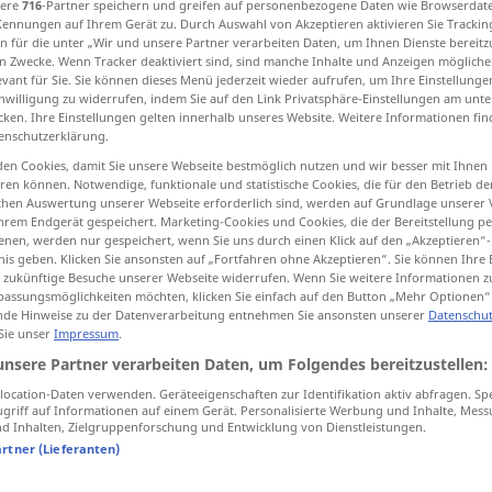
sere
716
-Partner speichern und greifen auf personenbezogene Daten wie Browserdat
Kennungen auf Ihrem Gerät zu. Durch Auswahl von Akzeptieren aktivieren Sie Trackin
n für die unter „Wir und unsere Partner verarbeiten Daten, um Ihnen Dienste bereitz
n Zwecke. Wenn Tracker deaktiviert sind, sind manche Inhalte und Anzeigen mögliche
evant für Sie. Sie können dieses Menü jederzeit wieder aufrufen, um Ihre Einstellung
tippen)
inwilligung zu widerrufen, indem Sie auf den Link Privatsphäre-Einstellungen am unt
cken. Ihre Einstellungen gelten innerhalb unseres Website. Weitere Informationen fin
enschutzerklärung.
ти
en Cookies, damit Sie unsere Webseite bestmöglich nutzen und wir besser mit Ihnen
en können. Notwendige, funktionale und statistische Cookies, die für den Betrieb d
ischen Auswertung unserer Webseite erforderlich sind, werden auf Grundlage unserer
hrem Endgerät gespeichert. Marketing-Cookies und Cookies, die der Bereitstellung per
stellen
nen, werden nur gespeichert, wenn Sie uns durch einen Klick auf den „Akzeptieren“-
nis geben. Klicken Sie ansonsten auf „Fortfahren ohne Akzeptieren“. Sie können Ihre 
ür zukünftige Besuche unserer Webseite widerrufen. Wenn Sie weitere Informationen 
assungsmöglichkeiten möchten, klicken Sie einfach auf den Button „Mehr Optionen“
stellen
Uhr
de Hinweise zu der Datenverarbeitung entnehmen Sie ansonsten unserer
Datenschut
 Sie unser
Impressum
.
unsere Partner verarbeiten Daten, um Folgendes bereitzustellen:
stellen
Frage
ocation-Daten verwenden. Geräteeigenschaften zur Identifikation aktiv abfragen. Sp
griff auf Informationen auf einem Gerät. Personalisierte Werbung und Inhalte, Mes
 Inhalten, Zielgruppenforschung und Entwicklung von Dienstleistungen.
artner (Lieferanten)
sich stellen