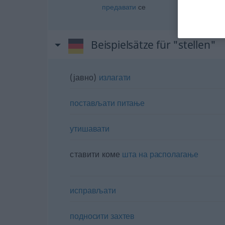
предавати
се
Beispielsätze für "stellen"
(јавно)
излагати
постављати
питање
утишавати
ставити коме
шта
на
располагање
исправљати
подносити
захтев