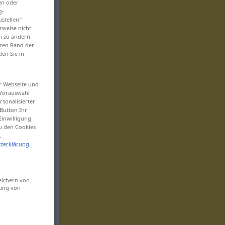
en oder
g-
ustellen“
rweise nicht
en zu ändern
eren Rand der
den Sie in
er Webseite und
 Vorauswahl
sonalisierter
Button Ihr
Einwilligung
zu den Cookies
.
zerklärung
.
eichern von
sung von