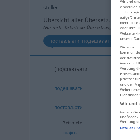
Wir und un
stellen
eindeutige 
Technologie
aufgeführte
Übersicht aller Übersetzungen
mehr so rel
(Für mehr Details die Übersetzung anklicken/an
oder Ihre E
Webseite kli
unserer Dat
постављати, подешавати, поставља
Wir verwend
kommunizier
der statist
immer auf I
(по)стављати
Werbung die
Einverständ
jederzeit f
und den Anp
подешавати
Weitergehen
Hier finden
Wir und 
постављати
Genaue Geol
und/oder Zu
Werbung und
Beispiele
Liste der P
стајати