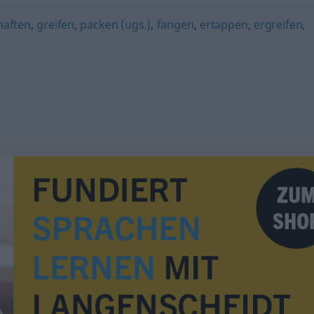
haften
,
greifen
,
packen (ugs.)
,
fangen
,
ertappen
,
ergreifen
,