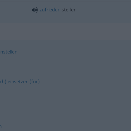
zufrieden
stellen
instellen
ich) einsetzen (für)
n