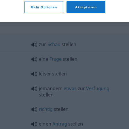
sich stellen
Polizei
Mehr Optionen
Akzeptieren
zur
Schau
stellen
eine
Frage
stellen
leiser stellen
jemandem
etwas
zur
Verfügung
stellen
richtig
stellen
einen
Antrag
stellen