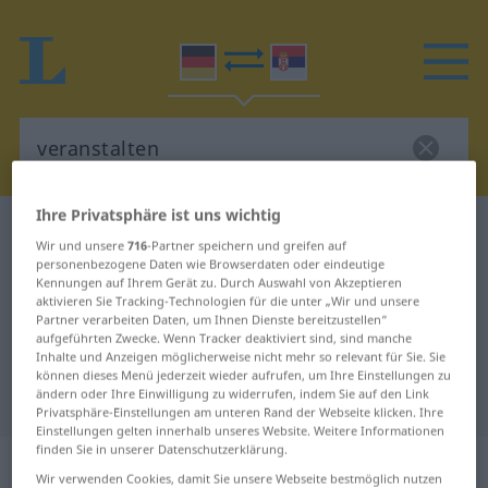
Ihre Privatsphäre ist uns wichtig
Deutsch-Serbisch Wörterbuch
veranstalten
Wir und unsere
716
-Partner speichern und greifen auf
Deutsch-Serbisch Übersetzung für
personenbezogene Daten wie Browserdaten oder eindeutige
Kennungen auf Ihrem Gerät zu. Durch Auswahl von Akzeptieren
"veranstalten"
aktivieren Sie Tracking-Technologien für die unter „Wir und unsere
Partner verarbeiten Daten, um Ihnen Dienste bereitzustellen“
aufgeführten Zwecke. Wenn Tracker deaktiviert sind, sind manche
Inhalte und Anzeigen möglicherweise nicht mehr so relevant für Sie. Sie
"veranstalten" Serbisch
können dieses Menü jederzeit wieder aufrufen, um Ihre Einstellungen zu
ändern oder Ihre Einwilligung zu widerrufen, indem Sie auf den Link
Übersetzung
Privatsphäre-Einstellungen am unteren Rand der Webseite klicken. Ihre
Einstellungen gelten innerhalb unseres Website. Weitere Informationen
finden Sie in unserer Datenschutzerklärung.
„veranstalten“
Wir verwenden Cookies, damit Sie unsere Webseite bestmöglich nutzen