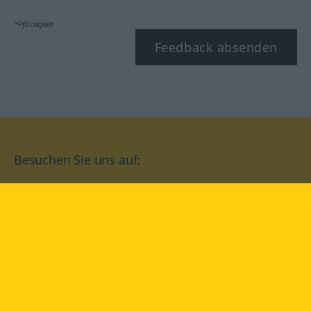
*Pflichtfeld
Feedback absenden
Besuchen Sie uns auf:
facebook
YouTube
Instagram
Langenscheidt