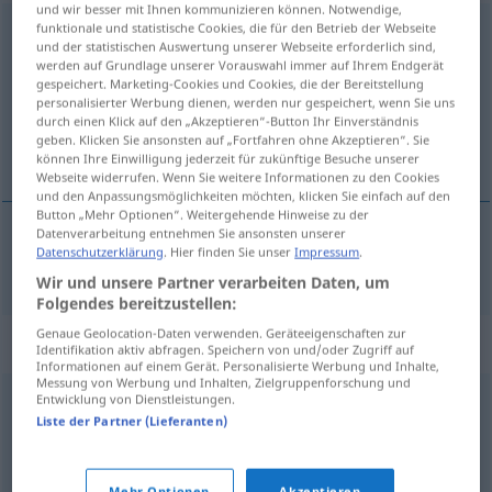
und wir besser mit Ihnen kommunizieren können. Notwendige,
funktionale und statistische Cookies, die für den Betrieb der Webseite
veranstalten
und der statistischen Auswertung unserer Webseite erforderlich sind,
werden auf Grundlage unserer Vorauswahl immer auf Ihrem Endgerät
Übersicht aller Übersetzungen
gespeichert. Marketing-Cookies und Cookies, die der Bereitstellung
(Für mehr Details die Übersetzung anklicken/antippen)
personalisierter Werbung dienen, werden nur gespeichert, wenn Sie uns
durch einen Klick auf den „Akzeptieren“-Button Ihr Einverständnis
geben. Klicken Sie ansonsten auf „Fortfahren ohne Akzeptieren“. Sie
организовати
können Ihre Einwilligung jederzeit für zukünftige Besuche unserer
Webseite widerrufen. Wenn Sie weitere Informationen zu den Cookies
und den Anpassungsmöglichkeiten möchten, klicken Sie einfach auf den
Button „Mehr Optionen“. Weitergehende Hinweise zu der
Datenverarbeitung entnehmen Sie ansonsten unserer
Datenschutzerklärung
. Hier finden Sie unser
Impressum
.
организовати
(im)pf
veranstalten
Wir und unsere Partner verarbeiten Daten, um
Folgendes bereitzustellen:
Genaue Geolocation-Daten verwenden. Geräteeigenschaften zur
Synonyme für "veranstalten"
Identifikation aktiv abfragen. Speichern von und/oder Zugriff auf
Informationen auf einem Gerät. Personalisierte Werbung und Inhalte,
Messung von Werbung und Inhalten, Zielgruppenforschung und
Entwicklung von Dienstleistungen.
machen
,
durchführen
,
realisieren
,
verüben
,
anstellen
,
Liste der Partner (Lieferanten)
tun
Mehr Optionen
Akzeptieren