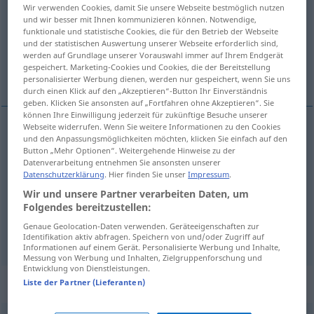
Wir verwenden Cookies, damit Sie unsere Webseite bestmöglich nutzen
und wir besser mit Ihnen kommunizieren können. Notwendige,
Übersicht aller Übersetzungen
funktionale und statistische Cookies, die für den Betrieb der Webseite
(Für mehr Details die Übersetzung anklicken/antippen)
und der statistischen Auswertung unserer Webseite erforderlich sind,
werden auf Grundlage unserer Vorauswahl immer auf Ihrem Endgerät
gespeichert. Marketing-Cookies und Cookies, die der Bereitstellung
запошљавати, укључивати, палити
personalisierter Werbung dienen, werden nur gespeichert, wenn Sie uns
durch einen Klick auf den „Akzeptieren“-Button Ihr Einverständnis
geben. Klicken Sie ansonsten auf „Fortfahren ohne Akzeptieren“. Sie
können Ihre Einwilligung jederzeit für zukünftige Besuche unserer
Webseite widerrufen. Wenn Sie weitere Informationen zu den Cookies
und den Anpassungsmöglichkeiten möchten, klicken Sie einfach auf den
запошљавати
anstellen
Arbeitskräfte
Button „Mehr Optionen“. Weitergehende Hinweise zu der
Datenverarbeitung entnehmen Sie ansonsten unserer
Datenschutzerklärung
. Hier finden Sie unser
Impressum
.
укључивати
anstellen
Radio
Wir und unsere Partner verarbeiten Daten, um
Folgendes bereitzustellen:
палити
anstellen
Heizung, Motor
Genaue Geolocation-Daten verwenden. Geräteeigenschaften zur
Identifikation aktiv abfragen. Speichern von und/oder Zugriff auf
Informationen auf einem Gerät. Personalisierte Werbung und Inhalte,
Messung von Werbung und Inhalten, Zielgruppenforschung und
Entwicklung von Dienstleistungen.
Synonyme für "anstellen"
Liste der Partner (Lieferanten)