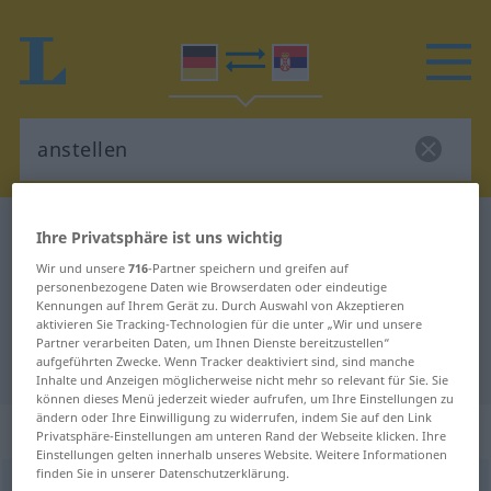
Deutsch-Serbisch Wörterbuch
anstellen
Ihre Privatsphäre ist uns wichtig
Deutsch-Serbisch Übersetzung für
Wir und unsere
716
-Partner speichern und greifen auf
personenbezogene Daten wie Browserdaten oder eindeutige
"anstellen"
Kennungen auf Ihrem Gerät zu. Durch Auswahl von Akzeptieren
aktivieren Sie Tracking-Technologien für die unter „Wir und unsere
Partner verarbeiten Daten, um Ihnen Dienste bereitzustellen“
aufgeführten Zwecke. Wenn Tracker deaktiviert sind, sind manche
"anstellen" Serbisch Übersetzung
Inhalte und Anzeigen möglicherweise nicht mehr so relevant für Sie. Sie
können dieses Menü jederzeit wieder aufrufen, um Ihre Einstellungen zu
ändern oder Ihre Einwilligung zu widerrufen, indem Sie auf den Link
„anstellen“
Privatsphäre-Einstellungen am unteren Rand der Webseite klicken. Ihre
Einstellungen gelten innerhalb unseres Website. Weitere Informationen
finden Sie in unserer Datenschutzerklärung.
anstellen