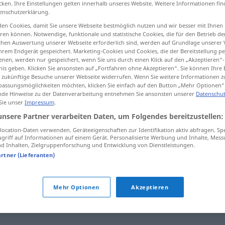
cken. Ihre Einstellungen gelten innerhalb unseres Website. Weitere Informationen fin
enschutzerklärung.
en Cookies, damit Sie unsere Webseite bestmöglich nutzen und wir besser mit Ihnen
en können. Notwendige, funktionale und statistische Cookies, die für den Betrieb d
ischen Auswertung unserer Webseite erforderlich sind, werden auf Grundlage unserer
tippen)
hrem Endgerät gespeichert. Marketing-Cookies und Cookies, die der Bereitstellung per
nen, werden nur gespeichert, wenn Sie uns durch einen Klick auf den „Akzeptieren“-
nis geben. Klicken Sie ansonsten auf „Fortfahren ohne Akzeptieren“. Sie können Ihre 
ür zukünftige Besuche unserer Webseite widerrufen. Wenn Sie weitere Informationen 
assungsmöglichkeiten möchten, klicken Sie einfach auf den Button „Mehr Optionen“
de Hinweise zu der Datenverarbeitung entnehmen Sie ansonsten unserer
Datenschut
 Sie unser
Impressum
.
schützen
unsere Partner verarbeiten Daten, um Folgendes bereitzustellen:
ocation-Daten verwenden. Geräteeigenschaften zur Identifikation aktiv abfragen. Sp
griff auf Informationen auf einem Gerät. Personalisierte Werbung und Inhalte, Mes
 Inhalten, Zielgruppenforschung und Entwicklung von Dienstleistungen.
artner (Lieferanten)
Mehr Optionen
Akzeptieren