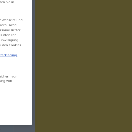
den Sie in
er Webseite und
 Vorauswahl
sonalisierter
Button Ihr
Einwilligung
zu den Cookies
.
zerklärung
.
eichern von
sung von