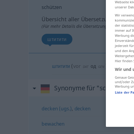
Webseite kli
schützen
unserer Dat
Wir verwend
Übersicht aller Übersetzungen
kommunizier
der statist
(Für mehr Details die Übersetzung anklicken/an
immer auf I
Werbung die
штитити
Einverständ
jederzeit f
und den Anp
Weitergehen
Hier finden
штитити
(
vor
од
)
DAT
GEN
Wir und 
Genaue Geol
und/oder Zu
Synonyme für "schützen"
Werbung und
Liste der P
decken (ugs.)
,
decken
bewachen