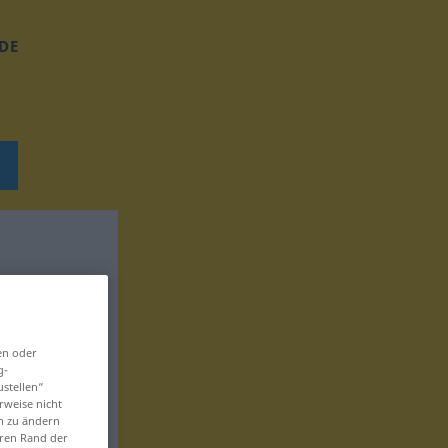
DE
en oder
g-
ustellen“
rweise nicht
en zu ändern
eren Rand der