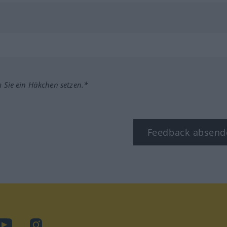
m Sie ein Häkchen setzen.*
Feedback absend
ook
YouTube
Instagram