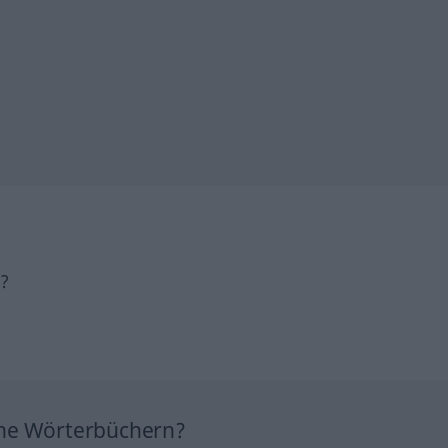
h?
ine Wörterbüchern?