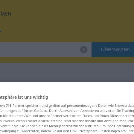
HMEN
Übersetzen
 für "schützen"
atsphäre ist uns wichtig
ng
sere
716
-Partner speichern und greifen auf personenbezogene Daten wie Browserdat
Kennungen auf Ihrem Gerät zu. Durch Auswahl von Akzeptieren aktivieren Sie Trackin
n für die unter „Wir und unsere Partner verarbeiten Daten, um Ihnen Dienste bereitz
n Zwecke. Wenn Tracker deaktiviert sind, sind manche Inhalte und Anzeigen mögliche
evant für Sie. Sie können dieses Menü jederzeit wieder aufrufen, um Ihre Einstellung
inwilligung zu widerrufen, indem Sie auf den Link Privatsphäre-Einstellungen am unt