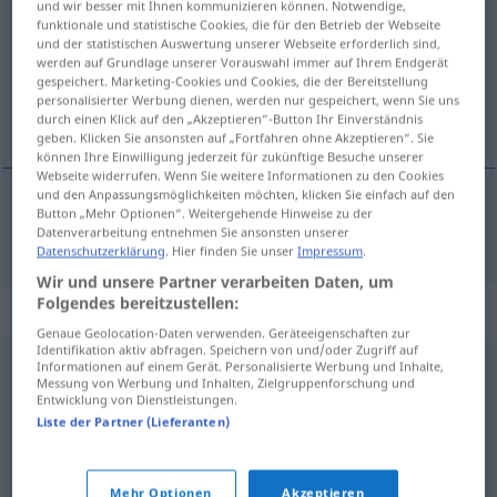
und wir besser mit Ihnen kommunizieren können. Notwendige,
funktionale und statistische Cookies, die für den Betrieb der Webseite
Übersicht aller Übersetzungen
und der statistischen Auswertung unserer Webseite erforderlich sind,
werden auf Grundlage unserer Vorauswahl immer auf Ihrem Endgerät
(Für mehr Details die Übersetzung anklicken/antippen)
gespeichert. Marketing-Cookies und Cookies, die der Bereitstellung
personalisierter Werbung dienen, werden nur gespeichert, wenn Sie uns
штитити
durch einen Klick auf den „Akzeptieren“-Button Ihr Einverständnis
geben. Klicken Sie ansonsten auf „Fortfahren ohne Akzeptieren“. Sie
können Ihre Einwilligung jederzeit für zukünftige Besuche unserer
Webseite widerrufen. Wenn Sie weitere Informationen zu den Cookies
und den Anpassungsmöglichkeiten möchten, klicken Sie einfach auf den
Button „Mehr Optionen“. Weitergehende Hinweise zu der
штитити
beschützen
Datenverarbeitung entnehmen Sie ansonsten unserer
Datenschutzerklärung
. Hier finden Sie unser
Impressum
.
Wir und unsere Partner verarbeiten Daten, um
Folgendes bereitzustellen:
Synonyme für "beschützen"
Genaue Geolocation-Daten verwenden. Geräteeigenschaften zur
Identifikation aktiv abfragen. Speichern von und/oder Zugriff auf
Informationen auf einem Gerät. Personalisierte Werbung und Inhalte,
Messung von Werbung und Inhalten, Zielgruppenforschung und
schützen
,
sichern
Entwicklung von Dienstleistungen.
Liste der Partner (Lieferanten)
bewahren
Mehr Optionen
Akzeptieren
© OpenThesaurus.de