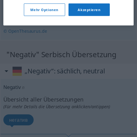
schädlich
,
dürftig
,
ungünstig
,
schlecht
Mehr Optionen
Akzeptieren
minus
© OpenThesaurus.de
"Negativ" Serbisch Übersetzung
„Negativ“
: sächlich, neutral
Negativ
n
Übersicht aller Übersetzungen
(Für mehr Details die Übersetzung anklicken/antippen)
негатив