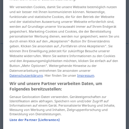
Wir verwenden Cookies, damit Sie unsere Webseite bestmöglich nutzen
Übersicht aller Übersetzungen
und wir besser mit Ihnen kommunizieren können. Notwendige,
funktionale und statistische Cookies, die für den Betrieb der Webseite
(Für mehr Details die Übersetzung anklicken/antippen)
und der statistischen Auswertung unserer Webseite erforderlich sind,
werden auf Grundlage unserer Vorauswahl immer auf Ihrem Endgerät
негативан
gespeichert. Marketing-Cookies und Cookies, die der Bereitstellung
personalisierter Werbung dienen, werden nur gespeichert, wenn Sie uns
durch einen Klick auf den „Akzeptieren“-Button Ihr Einverständnis
geben. Klicken Sie ansonsten auf „Fortfahren ohne Akzeptieren“. Sie
können Ihre Einwilligung jederzeit für zukünftige Besuche unserer
Webseite widerrufen. Wenn Sie weitere Informationen zu den Cookies
негативан
negativ
und den Anpassungsmöglichkeiten möchten, klicken Sie einfach auf den
Button „Mehr Optionen“. Weitergehende Hinweise zu der
Datenverarbeitung entnehmen Sie ansonsten unserer
Datenschutzerklärung
. Hier finden Sie unser
Impressum
.
Synonyme für "negativ"
Wir und unsere Partner verarbeiten Daten, um
Folgendes bereitzustellen:
Genaue Geolocation-Daten verwenden. Geräteeigenschaften zur
nein
Identifikation aktiv abfragen. Speichern von und/oder Zugriff auf
Informationen auf einem Gerät. Personalisierte Werbung und Inhalte,
Messung von Werbung und Inhalten, Zielgruppenforschung und
Entwicklung von Dienstleistungen.
ausgeschlossen
,
nein (Hauptform)
Liste der Partner (Lieferanten)