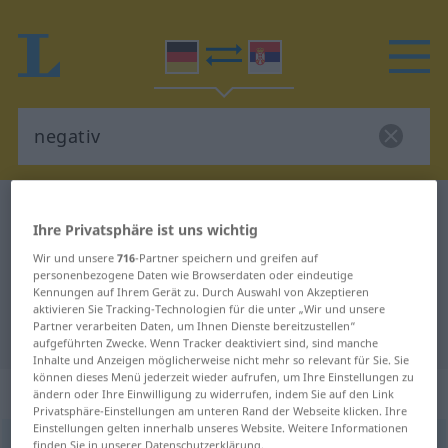
Deutsch-Serbisch Wörterbuch
negativ
Ihre Privatsphäre ist uns wichtig
Deutsch-Serbisch Übersetzung für
Wir und unsere
716
-Partner speichern und greifen auf
"negativ"
personenbezogene Daten wie Browserdaten oder eindeutige
Kennungen auf Ihrem Gerät zu. Durch Auswahl von Akzeptieren
aktivieren Sie Tracking-Technologien für die unter „Wir und unsere
Partner verarbeiten Daten, um Ihnen Dienste bereitzustellen“
"negativ" Serbisch Übersetzung
aufgeführten Zwecke. Wenn Tracker deaktiviert sind, sind manche
Inhalte und Anzeigen möglicherweise nicht mehr so relevant für Sie. Sie
können dieses Menü jederzeit wieder aufrufen, um Ihre Einstellungen zu
„negativ“
ändern oder Ihre Einwilligung zu widerrufen, indem Sie auf den Link
Privatsphäre-Einstellungen am unteren Rand der Webseite klicken. Ihre
Einstellungen gelten innerhalb unseres Website. Weitere Informationen
negativ
finden Sie in unserer Datenschutzerklärung.