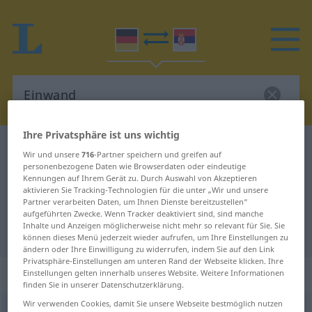
Ihre Privatsphäre ist uns wichtig
Deutsch-Serbisch Wörterbuch
Einwand
Wir und unsere
716
-Partner speichern und greifen auf
Deutsch-Serbisch Übersetzung für
personenbezogene Daten wie Browserdaten oder eindeutige
Kennungen auf Ihrem Gerät zu. Durch Auswahl von Akzeptieren
"Einwand"
aktivieren Sie Tracking-Technologien für die unter „Wir und unsere
Partner verarbeiten Daten, um Ihnen Dienste bereitzustellen“
aufgeführten Zwecke. Wenn Tracker deaktiviert sind, sind manche
Inhalte und Anzeigen möglicherweise nicht mehr so relevant für Sie. Sie
"Einwand" Serbisch Übersetzung
können dieses Menü jederzeit wieder aufrufen, um Ihre Einstellungen zu
ändern oder Ihre Einwilligung zu widerrufen, indem Sie auf den Link
Privatsphäre-Einstellungen am unteren Rand der Webseite klicken. Ihre
„Einwand“
: männlich, maskulin
Einstellungen gelten innerhalb unseres Website. Weitere Informationen
finden Sie in unserer Datenschutzerklärung.
Wir verwenden Cookies, damit Sie unsere Webseite bestmöglich nutzen
Einwand
m