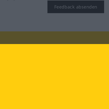
Feedback absenden
Besuchen Sie uns auf:
facebook
YouTube
Instagram
Langenscheidt
NUTZUNGSBEDINGUNGEN