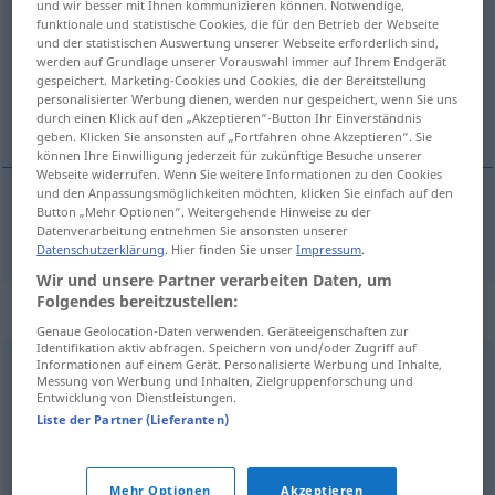
und wir besser mit Ihnen kommunizieren können. Notwendige,
funktionale und statistische Cookies, die für den Betrieb der Webseite
Übersicht aller Übersetzungen
und der statistischen Auswertung unserer Webseite erforderlich sind,
werden auf Grundlage unserer Vorauswahl immer auf Ihrem Endgerät
(Für mehr Details die Übersetzung anklicken/antippen)
gespeichert. Marketing-Cookies und Cookies, die der Bereitstellung
personalisierter Werbung dienen, werden nur gespeichert, wenn Sie uns
приговор
durch einen Klick auf den „Akzeptieren“-Button Ihr Einverständnis
geben. Klicken Sie ansonsten auf „Fortfahren ohne Akzeptieren“. Sie
können Ihre Einwilligung jederzeit für zukünftige Besuche unserer
Webseite widerrufen. Wenn Sie weitere Informationen zu den Cookies
und den Anpassungsmöglichkeiten möchten, klicken Sie einfach auf den
Button „Mehr Optionen“. Weitergehende Hinweise zu der
приговор
(
gegen
против
)
Einwand
Datenverarbeitung entnehmen Sie ansonsten unserer
AKK
GEN
Datenschutzerklärung
. Hier finden Sie unser
Impressum
.
Wir und unsere Partner verarbeiten Daten, um
Folgendes bereitzustellen:
Synonyme für "Einwand"
Genaue Geolocation-Daten verwenden. Geräteeigenschaften zur
Identifikation aktiv abfragen. Speichern von und/oder Zugriff auf
Informationen auf einem Gerät. Personalisierte Werbung und Inhalte,
Messung von Werbung und Inhalten, Zielgruppenforschung und
Verbot
,
Widerspruch
,
Reklamation
,
Negativ (fachspr.)
,
Entwicklung von Dienstleistungen.
Widerrede
,
Einspruch
,
Beanstandung
Liste der Partner (Lieferanten)
© OpenThesaurus.de
Mehr Optionen
Akzeptieren