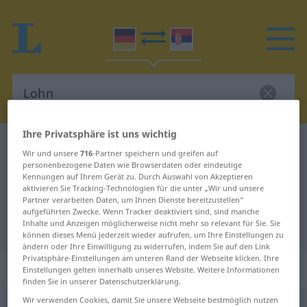
Ihre Privatsphäre ist uns wichtig
Deutsch-Serbisch Wörterbuch
Lohn
Wir und unsere
716
-Partner speichern und greifen auf
Deutsch-Serbisch Übersetzung für
personenbezogene Daten wie Browserdaten oder eindeutige
Kennungen auf Ihrem Gerät zu. Durch Auswahl von Akzeptieren
"Lohn"
aktivieren Sie Tracking-Technologien für die unter „Wir und unsere
Partner verarbeiten Daten, um Ihnen Dienste bereitzustellen“
aufgeführten Zwecke. Wenn Tracker deaktiviert sind, sind manche
Inhalte und Anzeigen möglicherweise nicht mehr so relevant für Sie. Sie
"Lohn" Serbisch Übersetzung
können dieses Menü jederzeit wieder aufrufen, um Ihre Einstellungen zu
ändern oder Ihre Einwilligung zu widerrufen, indem Sie auf den Link
Privatsphäre-Einstellungen am unteren Rand der Webseite klicken. Ihre
„Lohn“
: männlich, maskulin
Einstellungen gelten innerhalb unseres Website. Weitere Informationen
finden Sie in unserer Datenschutzerklärung.
Wir verwenden Cookies, damit Sie unsere Webseite bestmöglich nutzen
Lohn
m