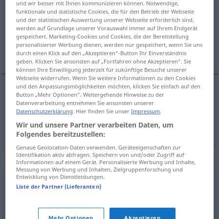
und wir besser mit Ihnen kommunizieren können. Notwendige,
funktionale und statistische Cookies, die für den Betrieb der Webseite
Übersicht aller Übersetzungen
und der statistischen Auswertung unserer Webseite erforderlich sind,
werden auf Grundlage unserer Vorauswahl immer auf Ihrem Endgerät
(Für mehr Details die Übersetzung anklicken/antippen)
gespeichert. Marketing-Cookies und Cookies, die der Bereitstellung
personalisierter Werbung dienen, werden nur gespeichert, wenn Sie uns
плата, награда
durch einen Klick auf den „Akzeptieren“-Button Ihr Einverständnis
geben. Klicken Sie ansonsten auf „Fortfahren ohne Akzeptieren“. Sie
können Ihre Einwilligung jederzeit für zukünftige Besuche unserer
Webseite widerrufen. Wenn Sie weitere Informationen zu den Cookies
und den Anpassungsmöglichkeiten möchten, klicken Sie einfach auf den
Button „Mehr Optionen“. Weitergehende Hinweise zu der
плата
Lohn
Datenverarbeitung entnehmen Sie ansonsten unserer
Datenschutzerklärung
. Hier finden Sie unser
Impressum
.
награда
Lohn
Belohnung
Wir und unsere Partner verarbeiten Daten, um
Folgendes bereitzustellen:
Genaue Geolocation-Daten verwenden. Geräteeigenschaften zur
Identifikation aktiv abfragen. Speichern von und/oder Zugriff auf
Synonyme für "Lohn"
Informationen auf einem Gerät. Personalisierte Werbung und Inhalte,
Messung von Werbung und Inhalten, Zielgruppenforschung und
Entwicklung von Dienstleistungen.
Liste der Partner (Lieferanten)
Gage
,
Verdienst
,
Gehalt
,
Vergütung
,
Entgelt
,
Einkünfte
,
Bezahlung
,
Besoldung
,
Einkommen (Hauptform)
Mehr Optionen
Akzeptieren