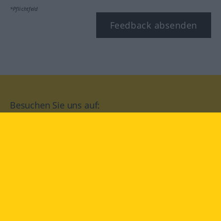
*Pflichtfeld
Feedback absenden
Besuchen Sie uns auf:
facebook
YouTube
Instagram
Langenscheidt
NUTZUNGSBEDINGUNGEN