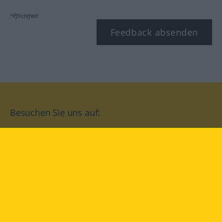
*Pflichtfeld
Feedback absenden
Besuchen Sie uns auf:
facebook
YouTube
Instagram
Langenscheidt