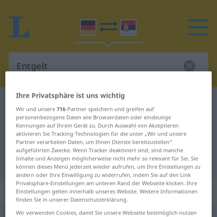
Ihre Privatsphäre ist uns wichtig
Deutsch-Serbisch Wörterbuch
Entgelt
Wir und unsere
716
-Partner speichern und greifen auf
Deutsch-Serbisch Übersetzung für
personenbezogene Daten wie Browserdaten oder eindeutige
Kennungen auf Ihrem Gerät zu. Durch Auswahl von Akzeptieren
"Entgelt"
aktivieren Sie Tracking-Technologien für die unter „Wir und unsere
Partner verarbeiten Daten, um Ihnen Dienste bereitzustellen“
aufgeführten Zwecke. Wenn Tracker deaktiviert sind, sind manche
Inhalte und Anzeigen möglicherweise nicht mehr so relevant für Sie. Sie
"Entgelt" Serbisch Übersetzung
können dieses Menü jederzeit wieder aufrufen, um Ihre Einstellungen zu
ändern oder Ihre Einwilligung zu widerrufen, indem Sie auf den Link
Privatsphäre-Einstellungen am unteren Rand der Webseite klicken. Ihre
„Entgelt“
: sächlich, neutral
Einstellungen gelten innerhalb unseres Website. Weitere Informationen
finden Sie in unserer Datenschutzerklärung.
Wir verwenden Cookies, damit Sie unsere Webseite bestmöglich nutzen
Entgelt
n