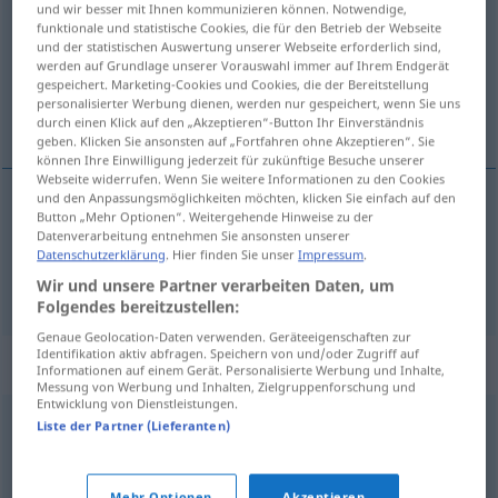
und wir besser mit Ihnen kommunizieren können. Notwendige,
funktionale und statistische Cookies, die für den Betrieb der Webseite
Übersicht aller Übersetzungen
und der statistischen Auswertung unserer Webseite erforderlich sind,
werden auf Grundlage unserer Vorauswahl immer auf Ihrem Endgerät
(Für mehr Details die Übersetzung anklicken/antippen)
gespeichert. Marketing-Cookies und Cookies, die der Bereitstellung
personalisierter Werbung dienen, werden nur gespeichert, wenn Sie uns
новчана надокнада, плата
durch einen Klick auf den „Akzeptieren“-Button Ihr Einverständnis
geben. Klicken Sie ansonsten auf „Fortfahren ohne Akzeptieren“. Sie
können Ihre Einwilligung jederzeit für zukünftige Besuche unserer
Webseite widerrufen. Wenn Sie weitere Informationen zu den Cookies
und den Anpassungsmöglichkeiten möchten, klicken Sie einfach auf den
Button „Mehr Optionen“. Weitergehende Hinweise zu der
новчана
надокнада
Entgelt
Datenverarbeitung entnehmen Sie ansonsten unserer
Datenschutzerklärung
. Hier finden Sie unser
Impressum
.
плата
Entgelt
Lohn
Wir und unsere Partner verarbeiten Daten, um
Folgendes bereitzustellen:
Genaue Geolocation-Daten verwenden. Geräteeigenschaften zur
Identifikation aktiv abfragen. Speichern von und/oder Zugriff auf
Synonyme für "Entgelt"
Informationen auf einem Gerät. Personalisierte Werbung und Inhalte,
Messung von Werbung und Inhalten, Zielgruppenforschung und
Entwicklung von Dienstleistungen.
Liste der Partner (Lieferanten)
Gage
,
Lohn (Hauptform)
,
Verdienst
,
Gehalt
,
Vergütung
,
Einkünfte
,
Bezahlung
,
Besoldung
,
Einkommen
Mehr Optionen
Akzeptieren