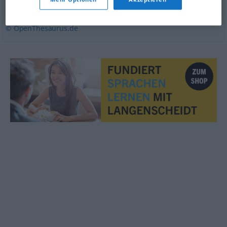
(Hauptform)
© OpenThesaurus.de