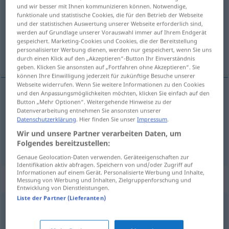
und wir besser mit Ihnen kommunizieren können. Notwendige,
funktionale und statistische Cookies, die für den Betrieb der Webseite
Übersicht aller Übersetzungen
und der statistischen Auswertung unserer Webseite erforderlich sind,
(Für mehr Details die Übersetzung anklicken/antippen)
werden auf Grundlage unserer Vorauswahl immer auf Ihrem Endgerät
gespeichert. Marketing-Cookies und Cookies, die der Bereitstellung
personalisierter Werbung dienen, werden nur gespeichert, wenn Sie uns
појављивати се
durch einen Klick auf den „Akzeptieren“-Button Ihr Einverständnis
geben. Klicken Sie ansonsten auf „Fortfahren ohne Akzeptieren“. Sie
können Ihre Einwilligung jederzeit für zukünftige Besuche unserer
Webseite widerrufen. Wenn Sie weitere Informationen zu den Cookies
und den Anpassungsmöglichkeiten möchten, klicken Sie einfach auf den
Beispiele
Button „Mehr Optionen“. Weitergehende Hinweise zu der
Datenverarbeitung entnehmen Sie ansonsten unserer
sich einfinden
Datenschutzerklärung
. Hier finden Sie unser
Impressum
.
појављивати се
Wir und unsere Partner verarbeiten Daten, um
Folgendes bereitzustellen:
Genaue Geolocation-Daten verwenden. Geräteeigenschaften zur
Identifikation aktiv abfragen. Speichern von und/oder Zugriff auf
Informationen auf einem Gerät. Personalisierte Werbung und Inhalte,
Synonyme für "einfinden"
Messung von Werbung und Inhalten, Zielgruppenforschung und
Entwicklung von Dienstleistungen.
Liste der Partner (Lieferanten)
ankommen
,
(sich) nähern
,
eintreffen
,
erscheinen
,