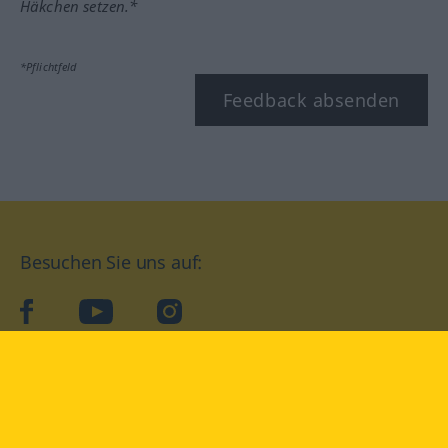
Häkchen setzen.*
*Pflichtfeld
Feedback absenden
Besuchen Sie uns auf:
facebook
YouTube
Instagram
Langenscheidt