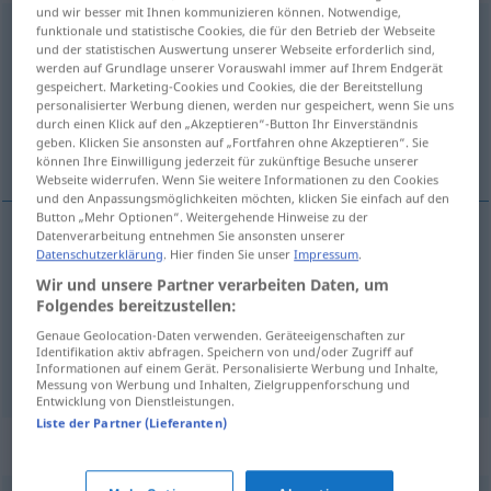
und wir besser mit Ihnen kommunizieren können. Notwendige,
aufschlagen
funktionale und statistische Cookies, die für den Betrieb der Webseite
und der statistischen Auswertung unserer Webseite erforderlich sind,
werden auf Grundlage unserer Vorauswahl immer auf Ihrem Endgerät
Übersicht aller Übersetzungen
gespeichert. Marketing-Cookies und Cookies, die der Bereitstellung
(Für mehr Details die Übersetzung anklicken/antippen)
personalisierter Werbung dienen, werden nur gespeichert, wenn Sie uns
durch einen Klick auf den „Akzeptieren“-Button Ihr Einverständnis
geben. Klicken Sie ansonsten auf „Fortfahren ohne Akzeptieren“. Sie
отварати, постављати, ударати
können Ihre Einwilligung jederzeit für zukünftige Besuche unserer
Webseite widerrufen. Wenn Sie weitere Informationen zu den Cookies
und den Anpassungsmöglichkeiten möchten, klicken Sie einfach auf den
Button „Mehr Optionen“. Weitergehende Hinweise zu der
Datenverarbeitung entnehmen Sie ansonsten unserer
Datenschutzerklärung
. Hier finden Sie unser
Impressum
.
отварати
aufschlagen
Buch
Wir und unsere Partner verarbeiten Daten, um
Folgendes bereitzustellen:
постављати
aufschlagen
Zelt
Genaue Geolocation-Daten verwenden. Geräteeigenschaften zur
Identifikation aktiv abfragen. Speichern von und/oder Zugriff auf
ударати
(
auf
о
)
aufschlagen
aufprallen
Informationen auf einem Gerät. Personalisierte Werbung und Inhalte,
AKK
AKK
Messung von Werbung und Inhalten, Zielgruppenforschung und
Entwicklung von Dienstleistungen.
Liste der Partner (Lieferanten)
Synonyme für "aufschlagen"