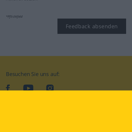
*Pflichtfeld
Feedback absenden
Besuchen Sie uns auf:
facebook
YouTube
Instagram
Langenscheidt