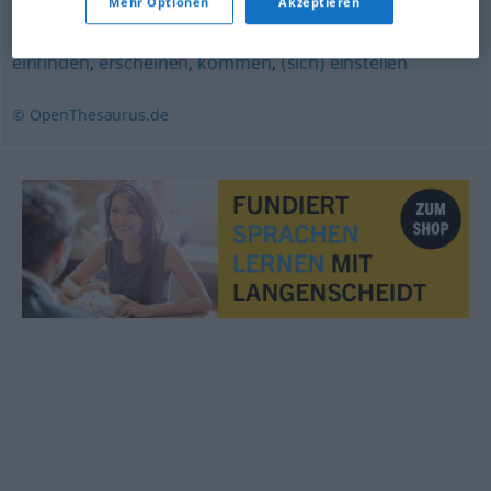
Mehr Optionen
Akzeptieren
eintreffen
,
antreten
,
ankommen
,
auftreten
,
(sich)
einfinden
,
erscheinen
,
kommen
,
(sich) einstellen
© OpenThesaurus.de