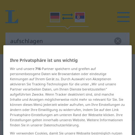
Ihre Privatsphäre ist uns wichtig
Deutsch-Serbisch Wörterbuch
aufschlagen
Wir und unsere
716
-Partner speichern und greifen auf
Deutsch-Serbisch Übersetzung für
personenbezogene Daten wie Browserdaten oder eindeutige
Kennungen auf Ihrem Gerät zu. Durch Auswahl von Akzeptieren
"aufschlagen"
aktivieren Sie Tracking-Technologien für die unter „Wir und unsere
Partner verarbeiten Daten, um Ihnen Dienste bereitzustellen“
aufgeführten Zwecke. Wenn Tracker deaktiviert sind, sind manche
Inhalte und Anzeigen möglicherweise nicht mehr so relevant für Sie. Sie
"aufschlagen" Serbisch
können dieses Menü jederzeit wieder aufrufen, um Ihre Einstellungen zu
Übersetzung
ändern oder Ihre Einwilligung zu widerrufen, indem Sie auf den Link
Privatsphäre-Einstellungen am unteren Rand der Webseite klicken. Ihre
Einstellungen gelten innerhalb unseres Website. Weitere Informationen
finden Sie in unserer Datenschutzerklärung.
„aufschlagen“
Wir verwenden Cookies, damit Sie unsere Webseite bestmöglich nutzen