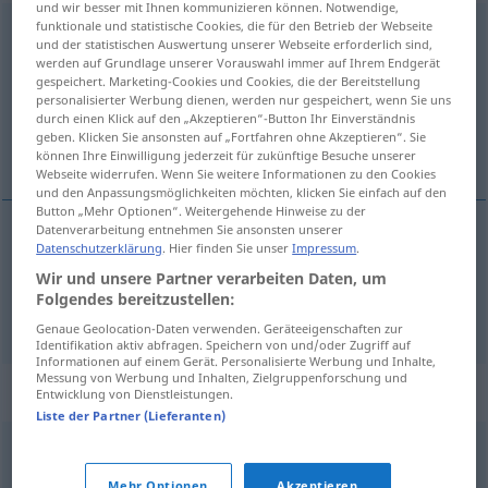
und wir besser mit Ihnen kommunizieren können. Notwendige,
funktionale und statistische Cookies, die für den Betrieb der Webseite
Verdichtung
f
und der statistischen Auswertung unserer Webseite erforderlich sind,
werden auf Grundlage unserer Vorauswahl immer auf Ihrem Endgerät
Übersicht aller Übersetzungen
gespeichert. Marketing-Cookies und Cookies, die der Bereitstellung
personalisierter Werbung dienen, werden nur gespeichert, wenn Sie uns
(Für mehr Details die Übersetzung anklicken/antippen)
durch einen Klick auf den „Akzeptieren“-Button Ihr Einverständnis
geben. Klicken Sie ansonsten auf „Fortfahren ohne Akzeptieren“. Sie
förtätning, kompression, kondensering
können Ihre Einwilligung jederzeit für zukünftige Besuche unserer
Webseite widerrufen. Wenn Sie weitere Informationen zu den Cookies
und den Anpassungsmöglichkeiten möchten, klicken Sie einfach auf den
Button „Mehr Optionen“. Weitergehende Hinweise zu der
Datenverarbeitung entnehmen Sie ansonsten unserer
Datenschutzerklärung
. Hier finden Sie unser
Impressum
.
förtätning
, kompression
Verdichtung
Wir und unsere Partner verarbeiten Daten, um
Folgendes bereitzustellen:
kondensering
Verdichtung
Genaue Geolocation-Daten verwenden. Geräteeigenschaften zur
Identifikation aktiv abfragen. Speichern von und/oder Zugriff auf
Informationen auf einem Gerät. Personalisierte Werbung und Inhalte,
Messung von Werbung und Inhalten, Zielgruppenforschung und
Synonyme für "Verdichtung"
Entwicklung von Dienstleistungen.
Liste der Partner (Lieferanten)
Druck
,
Kompression
Mehr Optionen
Akzeptieren