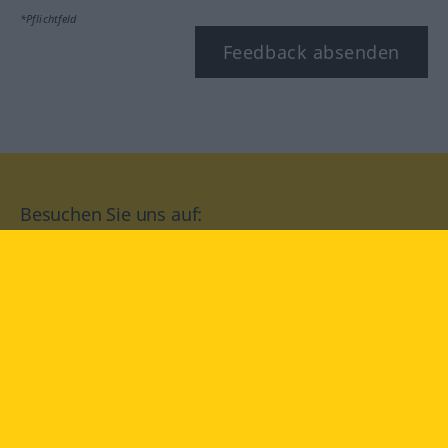
*Pflichtfeld
Feedback absenden
Besuchen Sie uns auf:
facebook
YouTube
Instagram
Langenscheidt
NUTZUNGSBEDINGUNGEN