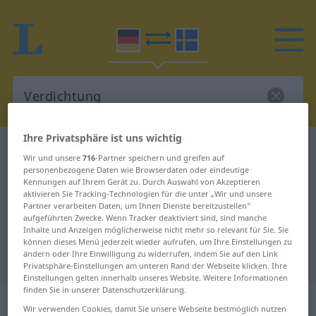
Ihre Privatsphäre ist uns wichtig
Deutsch-Schwedisch Wörterbuch
Verdichtung
Wir und unsere
716
-Partner speichern und greifen auf
Deutsch-Schwedisch Übersetzung
personenbezogene Daten wie Browserdaten oder eindeutige
Kennungen auf Ihrem Gerät zu. Durch Auswahl von Akzeptieren
für "Verdichtung"
aktivieren Sie Tracking-Technologien für die unter „Wir und unsere
Partner verarbeiten Daten, um Ihnen Dienste bereitzustellen“
aufgeführten Zwecke. Wenn Tracker deaktiviert sind, sind manche
Inhalte und Anzeigen möglicherweise nicht mehr so relevant für Sie. Sie
"Verdichtung" Schwedisch
können dieses Menü jederzeit wieder aufrufen, um Ihre Einstellungen zu
ändern oder Ihre Einwilligung zu widerrufen, indem Sie auf den Link
Übersetzung
Privatsphäre-Einstellungen am unteren Rand der Webseite klicken. Ihre
Einstellungen gelten innerhalb unseres Website. Weitere Informationen
finden Sie in unserer Datenschutzerklärung.
„Verdichtung“
: Femininum, weiblich
Wir verwenden Cookies, damit Sie unsere Webseite bestmöglich nutzen