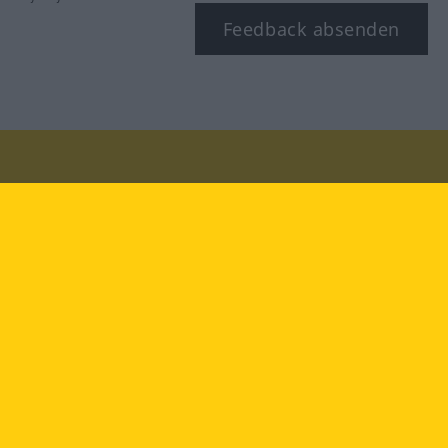
Feedback absenden
Besuchen Sie uns auf:
facebook
YouTube
Instagram
Langenscheidt
NUTZUNGSBEDINGUNGEN