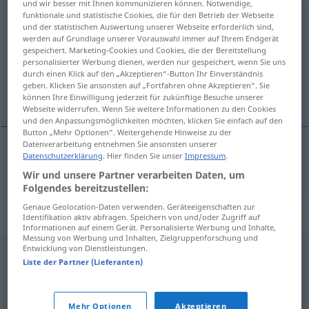
und wir besser mit Ihnen kommunizieren können. Notwendige,
funktionale und statistische Cookies, die für den Betrieb der Webseite
Kompression
f
und der statistischen Auswertung unserer Webseite erforderlich sind,
werden auf Grundlage unserer Vorauswahl immer auf Ihrem Endgerät
Übersicht aller Übersetzungen
gespeichert. Marketing-Cookies und Cookies, die der Bereitstellung
personalisierter Werbung dienen, werden nur gespeichert, wenn Sie uns
(Für mehr Details die Übersetzung anklicken/antippen)
durch einen Klick auf den „Akzeptieren“-Button Ihr Einverständnis
geben. Klicken Sie ansonsten auf „Fortfahren ohne Akzeptieren“. Sie
kompression
können Ihre Einwilligung jederzeit für zukünftige Besuche unserer
Webseite widerrufen. Wenn Sie weitere Informationen zu den Cookies
und den Anpassungsmöglichkeiten möchten, klicken Sie einfach auf den
Button „Mehr Optionen“. Weitergehende Hinweise zu der
Datenverarbeitung entnehmen Sie ansonsten unserer
Datenschutzerklärung
. Hier finden Sie unser
Impressum
.
kompression
Kompression
Wir und unsere Partner verarbeiten Daten, um
Folgendes bereitzustellen:
Genaue Geolocation-Daten verwenden. Geräteeigenschaften zur
Synonyme für "Kompression"
Identifikation aktiv abfragen. Speichern von und/oder Zugriff auf
Informationen auf einem Gerät. Personalisierte Werbung und Inhalte,
Messung von Werbung und Inhalten, Zielgruppenforschung und
Entwicklung von Dienstleistungen.
Verdichtung
,
Druck
Liste der Partner (Lieferanten)
© OpenThesaurus.de
Mehr Optionen
Akzeptieren