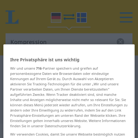
Ihre Privatsphäre ist uns wichtig
Deutsch-Schwedisch Wörterbuch
Kompression
Wir und unsere
716
-Partner speichern und greifen auf
Deutsch-Schwedisch Übersetzung
personenbezogene Daten wie Browserdaten oder eindeutige
Kennungen auf Ihrem Gerät zu. Durch Auswahl von Akzeptieren
für "Kompression"
aktivieren Sie Tracking-Technologien für die unter „Wir und unsere
Partner verarbeiten Daten, um Ihnen Dienste bereitzustellen“
aufgeführten Zwecke. Wenn Tracker deaktiviert sind, sind manche
Inhalte und Anzeigen möglicherweise nicht mehr so relevant für Sie. Sie
"Kompression" Schwedisch
können dieses Menü jederzeit wieder aufrufen, um Ihre Einstellungen zu
ändern oder Ihre Einwilligung zu widerrufen, indem Sie auf den Link
Übersetzung
Privatsphäre-Einstellungen am unteren Rand der Webseite klicken. Ihre
Einstellungen gelten innerhalb unseres Website. Weitere Informationen
finden Sie in unserer Datenschutzerklärung.
„Kompression“
: Femininum, weiblich
Wir verwenden Cookies, damit Sie unsere Webseite bestmöglich nutzen