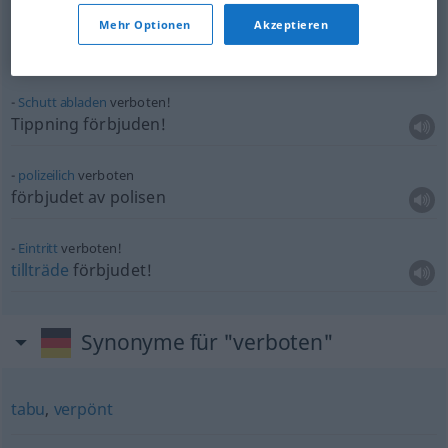
Mehr Optionen
Akzeptieren
rauchen
verboten!
rökning
förbjuden!
Schutt
abladen
verboten!
Tippning förbjuden!
polizeilich
verboten
förbjudet av polisen
Eintritt
verboten!
tillträde
förbjudet!
Synonyme für "verboten"
tabu
,
verpönt