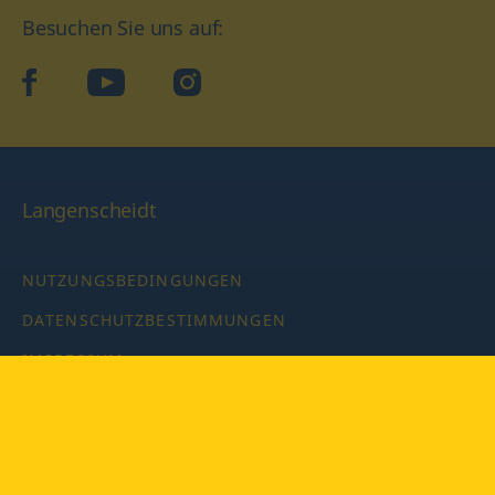
Besuchen Sie uns auf:
facebook
YouTube
Instagram
Langenscheidt
NUTZUNGSBEDINGUNGEN
DATENSCHUTZBESTIMMUNGEN
IMPRESSUM
PRIVATSPHÄRE-EINSTELLUNGEN
LATEINWÖRTERBUCH MIT CODE