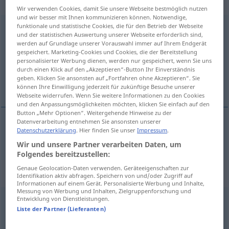
Eigenschaftswort
Wir verwenden Cookies, damit Sie unsere Webseite bestmöglich nutzen
und wir besser mit Ihnen kommunizieren können. Notwendige,
funktionale und statistische Cookies, die für den Betrieb der Webseite
verboten
adj
und der statistischen Auswertung unserer Webseite erforderlich sind,
werden auf Grundlage unserer Vorauswahl immer auf Ihrem Endgerät
Übersicht aller Übersetzungen
gespeichert. Marketing-Cookies und Cookies, die der Bereitstellung
(Für mehr Details die Übersetzung anklicken/antippen)
personalisierter Werbung dienen, werden nur gespeichert, wenn Sie uns
durch einen Klick auf den „Akzeptieren“-Button Ihr Einverständnis
geben. Klicken Sie ansonsten auf „Fortfahren ohne Akzeptieren“. Sie
förbjuden
können Ihre Einwilligung jederzeit für zukünftige Besuche unserer
Webseite widerrufen. Wenn Sie weitere Informationen zu den Cookies
und den Anpassungsmöglichkeiten möchten, klicken Sie einfach auf den
Button „Mehr Optionen“. Weitergehende Hinweise zu der
Datenverarbeitung entnehmen Sie ansonsten unserer
Datenschutzerklärung
. Hier finden Sie unser
Impressum
.
förbjuden
verboten
Wir und unsere Partner verarbeiten Daten, um
Folgendes bereitzustellen:
Genaue Geolocation-Daten verwenden. Geräteeigenschaften zur
Beispielsätze für "verboten"
Identifikation aktiv abfragen. Speichern von und/oder Zugriff auf
Informationen auf einem Gerät. Personalisierte Werbung und Inhalte,
Messung von Werbung und Inhalten, Zielgruppenforschung und
Entwicklung von Dienstleistungen.
Parken
verboten!
Liste der Partner (Lieferanten)
parkering
förbjuden!