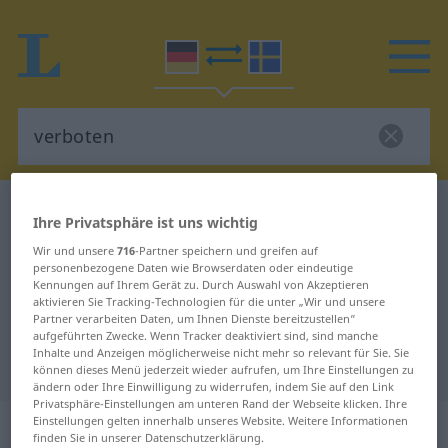
Deutsch-Schwedisch Wörterbuch
verboten
Ihre Privatsphäre ist uns wichtig
Deutsch-Schwedisch Übersetzung
Wir und unsere
716
-Partner speichern und greifen auf
personenbezogene Daten wie Browserdaten oder eindeutige
für "verboten"
Kennungen auf Ihrem Gerät zu. Durch Auswahl von Akzeptieren
aktivieren Sie Tracking-Technologien für die unter „Wir und unsere
Partner verarbeiten Daten, um Ihnen Dienste bereitzustellen“
"verboten" Schwedisch
aufgeführten Zwecke. Wenn Tracker deaktiviert sind, sind manche
Inhalte und Anzeigen möglicherweise nicht mehr so relevant für Sie. Sie
Übersetzung
können dieses Menü jederzeit wieder aufrufen, um Ihre Einstellungen zu
ändern oder Ihre Einwilligung zu widerrufen, indem Sie auf den Link
Privatsphäre-Einstellungen am unteren Rand der Webseite klicken. Ihre
„verboten“
: Adjektiv,
Einstellungen gelten innerhalb unseres Website. Weitere Informationen
finden Sie in unserer Datenschutzerklärung.