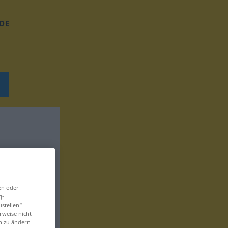
DE
en oder
g-
ustellen“
rweise nicht
en zu ändern