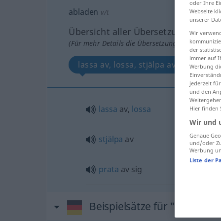
oder Ihre E
abladen
v/t
Webseite kli
unserer Dat
Übersicht aller Übersetzungen
Wir verwend
kommunizier
(Für mehr Details die Übersetzung anklicken/an
der statist
immer auf I
lassa av, lossa, stjälpa av, prata av s
Werbung die
Einverständ
jederzeit f
und den Anp
Weitergehen
lassa
av,
lossa
Hier finden
Wir und 
Genaue Geol
stjälpa
av
und/oder Zu
Werbung und
Liste der P
prata
av sig
Beispielsätze für "abladen"