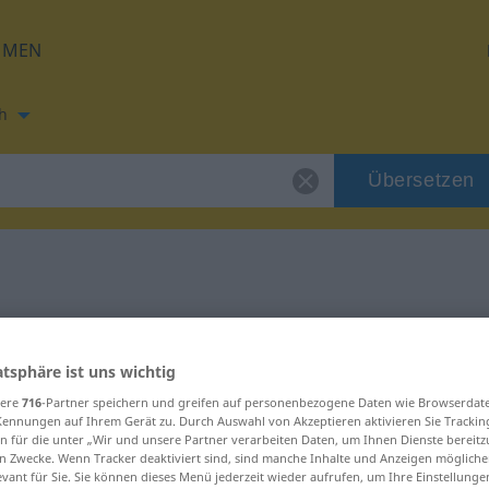
HMEN
h
Übersetzen
ung für "abladen"
atsphäre ist uns wichtig
zung
sere
716
-Partner speichern und greifen auf personenbezogene Daten wie Browserdat
Kennungen auf Ihrem Gerät zu. Durch Auswahl von Akzeptieren aktivieren Sie Trackin
n für die unter „Wir und unsere Partner verarbeiten Daten, um Ihnen Dienste bereitz
, transitives Zeitwort
n Zwecke. Wenn Tracker deaktiviert sind, sind manche Inhalte und Anzeigen mögliche
evant für Sie. Sie können dieses Menü jederzeit wieder aufrufen, um Ihre Einstellung