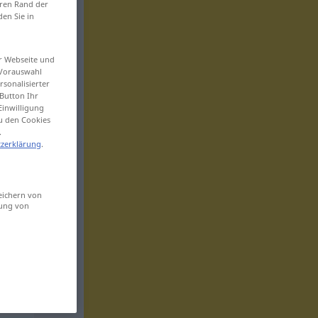
eren Rand der
den Sie in
er Webseite und
 Vorauswahl
sonalisierter
Button Ihr
Einwilligung
zu den Cookies
.
zerklärung
.
eichern von
sung von