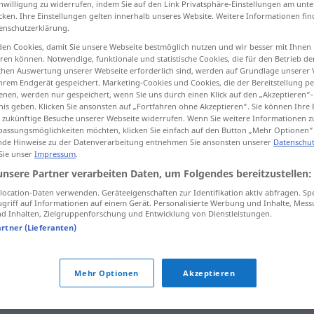
inwilligung zu widerrufen, indem Sie auf den Link Privatsphäre-Einstellungen am unt
cken. Ihre Einstellungen gelten innerhalb unseres Website. Weitere Informationen fin
enschutzerklärung.
en Cookies, damit Sie unsere Webseite bestmöglich nutzen und wir besser mit Ihnen
en können. Notwendige, funktionale und statistische Cookies, die für den Betrieb d
tippen)
ischen Auswertung unserer Webseite erforderlich sind, werden auf Grundlage unserer
hrem Endgerät gespeichert. Marketing-Cookies und Cookies, die der Bereitstellung per
ig
nen, werden nur gespeichert, wenn Sie uns durch einen Klick auf den „Akzeptieren“-
nis geben. Klicken Sie ansonsten auf „Fortfahren ohne Akzeptieren“. Sie können Ihre 
ür zukünftige Besuche unserer Webseite widerrufen. Wenn Sie weitere Informationen 
assungsmöglichkeiten möchten, klicken Sie einfach auf den Button „Mehr Optionen“
de Hinweise zu der Datenverarbeitung entnehmen Sie ansonsten unserer
Datenschut
abladen
 Sie unser
Impressum
.
unsere Partner verarbeiten Daten, um Folgendes bereitzustellen:
ocation-Daten verwenden. Geräteeigenschaften zur Identifikation aktiv abfragen. Sp
abladen
Schutt
griff auf Informationen auf einem Gerät. Personalisierte Werbung und Inhalte, Mes
 Inhalten, Zielgruppenforschung und Entwicklung von Dienstleistungen.
artner (Lieferanten)
abladen
bei jemandem
FIG
Mehr Optionen
Akzeptieren