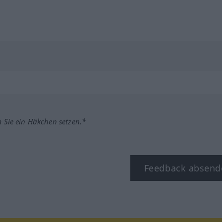
m Sie ein Häkchen setzen.*
Feedback absend